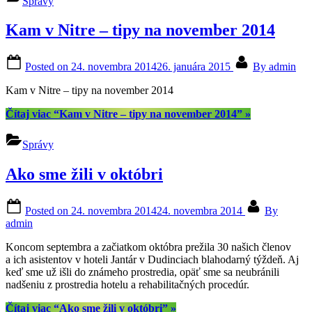
Správy
Kam v Nitre – tipy na november 2014
Posted on
24. novembra 2014
26. januára 2015
By
admin
Kam v Nitre – tipy na november 2014
Čítaj viac
“Kam v Nitre – tipy na november 2014”
»
Správy
Ako sme žili v októbri
Posted on
24. novembra 2014
24. novembra 2014
By
admin
Koncom septembra a začiatkom októbra prežila 30 našich členov
a ich asistentov v hoteli Jantár v Dudinciach blahodarný týždeň. Aj
keď sme už išli do známeho prostredia, opäť sme sa neubránili
nadšeniu z prostredia hotelu a rehabilitačných procedúr.
Čítaj viac
“Ako sme žili v októbri”
»