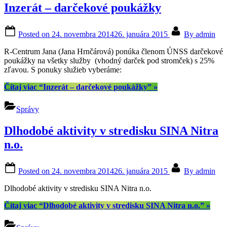
Inzerát – darčekové poukážky
Posted on
24. novembra 2014
26. januára 2015
By
admin
R-Centrum Jana (Jana Hrnčárová) ponúka členom ÚNSS darčekové
poukážky na všetky služby (vhodný darček pod stromček) s 25%
zľavou. S ponuky služieb vyberáme:
Čítaj viac
“Inzerát – darčekové poukážky”
»
Správy
Dlhodobé aktivity v stredisku SINA Nitra
n.o.
Posted on
24. novembra 2014
26. januára 2015
By
admin
Dlhodobé aktivity v stredisku SINA Nitra n.o.
Čítaj viac
“Dlhodobé aktivity v stredisku SINA Nitra n.o.”
»