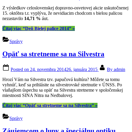
Z výsledkov celoslovenskej dopravno-osvetovej akcie uskutočnenej
15. októbra t.r. vyplýva, že nevidiacim chodcom s bielou palicou
nezastavilo
14,71 %
áut.
Čítaj viac
“Deň Bielej palice 2014”
»
Správy
Opäť sa stretneme sa na Silvestra
Posted on
24. novembra 2014
26. januára 2015
By
admin
Hrozí Vám na Silvestra tzv. papučová kultúra? Môžete sa tomu
vyhnúť, keď sa prihlásite na silvestrovské stretnutie v ÚNSS. Po
vlaňajšom úspechu sa opäť na Silvestra stretneme v spoločenskej
miestnosti SINA Nitra na Nedbalovej.
Čítaj viac
“Opäť sa stretneme sa na Silvestra”
»
Správy
Záujemcom o lupy a špeciálnu optiku