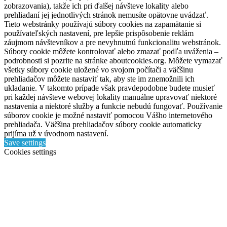
zobrazovania), takže ich pri ďalšej návšteve lokality alebo
prehliadaní jej jednotlivých stránok nemusíte opätovne uvádzať.
Tieto webstránky používajú súbory cookies na zapamätanie si
používateľských nastavení, pre lepšie prispôsobenie reklám
záujmom návštevníkov a pre nevyhnutnú funkcionalitu webstránok.
Súbory cookie môžete kontrolovať alebo zmazať podľa uváženia –
podrobnosti si pozrite na stránke aboutcookies.org. Môžete vymazať
všetky súbory cookie uložené vo svojom počítači a väčšinu
prehliadačov môžete nastaviť tak, aby ste im znemožnili ich
ukladanie. V takomto prípade však pravdepodobne budete musieť
pri každej návšteve webovej lokality manuálne upravovať niektoré
nastavenia a niektoré služby a funkcie nebudú fungovať. Používanie
súborov cookie je možné nastaviť pomocou Vášho internetového
prehliadača. Väčšina prehliadačov súbory cookie automaticky
prijíma už v úvodnom nastavení.
Save settings
Cookies settings