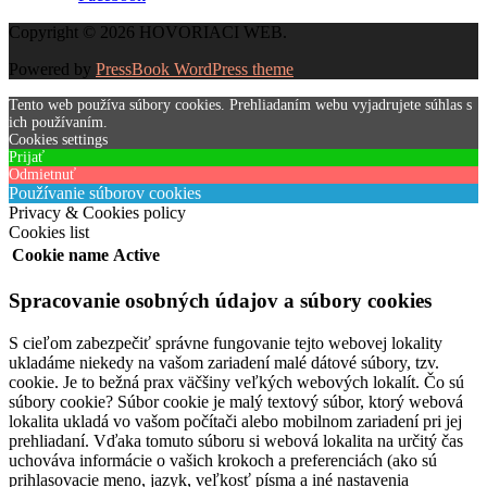
Copyright © 2026 HOVORIACI WEB.
Powered by
PressBook WordPress theme
Tento web používa súbory cookies. Prehliadaním webu vyjadrujete súhlas s
ich používaním.
Cookies settings
Prijať
Odmietnuť
Používanie súborov cookies
Privacy & Cookies policy
Cookies list
Cookie name
Active
Spracovanie osobných údajov a súbory cookies
S cieľom zabezpečiť správne fungovanie tejto webovej lokality
ukladáme niekedy na vašom zariadení malé dátové súbory, tzv.
cookie. Je to bežná prax väčšiny veľkých webových lokalít. Čo sú
súbory cookie? Súbor cookie je malý textový súbor, ktorý webová
lokalita ukladá vo vašom počítači alebo mobilnom zariadení pri jej
prehliadaní. Vďaka tomuto súboru si webová lokalita na určitý čas
uchováva informácie o vašich krokoch a preferenciách (ako sú
prihlasovacie meno, jazyk, veľkosť písma a iné nastavenia