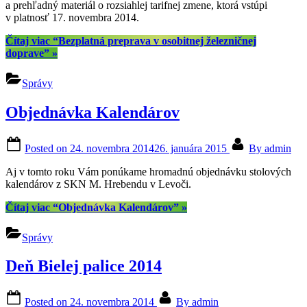
a prehľadný materiál o rozsiahlej tarifnej zmene, ktorá vstúpi
v platnosť 17. novembra 2014.
Čítaj viac
“Bezplatná preprava v osobitnej železničnej
doprave”
»
Správy
Objednávka Kalendárov
Posted on
24. novembra 2014
26. januára 2015
By
admin
Aj v tomto roku Vám ponúkame hromadnú objednávku stolových
kalendárov z SKN M. Hrebendu v Levoči.
Čítaj viac
“Objednávka Kalendárov”
»
Správy
Deň Bielej palice 2014
Posted on
24. novembra 2014
By
admin