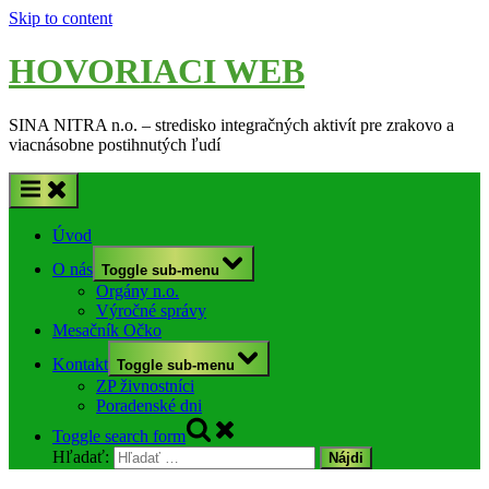
Skip to content
HOVORIACI WEB
SINA NITRA n.o. – stredisko integračných aktivít pre zrakovo a
viacnásobne postihnutých ľudí
Úvod
O nás
Toggle sub-menu
Orgány n.o.
Výročné správy
Mesačník Očko
Kontakt
Toggle sub-menu
ZP živnostníci
Poradenské dni
Toggle search form
Hľadať: