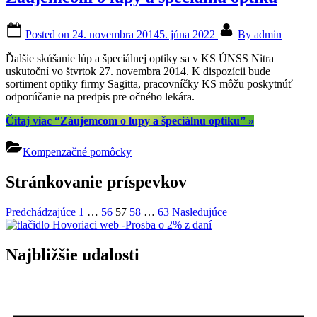
Posted on
24. novembra 2014
5. júna 2022
By
admin
Ďalšie skúšanie lúp a špeciálnej optiky sa v KS ÚNSS Nitra
uskutoční vo štvrtok 27. novembra 2014. K dispozícii bude
sortiment optiky firmy Sagitta, pracovníčky KS môžu poskytnúť
odporúčanie na predpis pre očného lekára.
Čítaj viac
“Záujemcom o lupy a špeciálnu optiku”
»
Kompenzačné pomôcky
Stránkovanie príspevkov
Predchádzajúce
1
…
56
57
58
…
63
Nasledujúce
Najbližšie udalosti