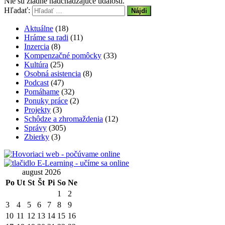
Nie sú žiadne nadchádzajúce udalosti.
Hľadať:
Aktuálne
(18)
Hráme sa radi
(11)
Inzercia
(8)
Kompenzačné pomôcky
(33)
Kultúra
(25)
Osobná asistencia
(8)
Podcast
(47)
Pomáhame
(32)
Ponuky práce
(2)
Projekty
(3)
Schôdze a zhromaždenia
(12)
Správy
(305)
Zbierky
(3)
august 2026
Po
Ut
St
Št
Pi
So
Ne
1
2
3
4
5
6
7
8
9
10
11
12
13
14
15
16