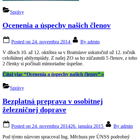
Správy
Ocenenia a úspechy našich členov
Posted on
24. novembra 2014
By
admin
V dňoch 10. až 12. októbra sa v Bratislave uskutočnil už 12. ročník
celoštátnej abilympiády. Z našej ZO sa ho zúčastnili 5 členov, z toho
2 členky si počínali mimoriadne úspešne.
Čítaj viac
“Ocenenia a úspechy našich členov”
»
Správy
Bezplatná preprava v osobitnej
železničnej doprave
Posted on
24. novembra 2014
26. januára 2015
By
admin
Pod týmto názvom spracoval Ing. Měchura pre ÚNSS podrobný