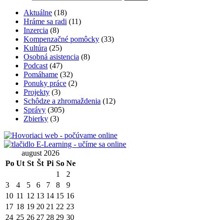
Aktuálne
(18)
Hráme sa radi
(11)
Inzercia
(8)
Kompenzačné pomôcky
(33)
Kultúra
(25)
Osobná asistencia
(8)
Podcast
(47)
Pomáhame
(32)
Ponuky práce
(2)
Projekty
(3)
Schôdze a zhromaždenia
(12)
Správy
(305)
Zbierky
(3)
august 2026
Po
Ut
St
Št
Pi
So
Ne
1
2
3
4
5
6
7
8
9
10
11
12
13
14
15
16
17
18
19
20
21
22
23
24
25
26
27
28
29
30