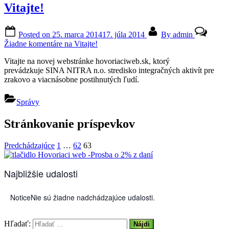
Vitajte!
Posted on
25. marca 2014
17. júla 2014
By
admin
Žiadne komentáre
na Vitajte!
Vitajte na novej webstránke hovoriaciweb.sk, ktorý
prevádzkuje SINA NITRA n.o. stredisko integračných aktivít pre
zrakovo a viacnásobne postihnutých ľudí.
Správy
Stránkovanie príspevkov
Predchádzajúce
1
…
62
63
Najbližšie udalosti
Notice
Nie sú žiadne nadchádzajúce udalosti.
Hľadať: