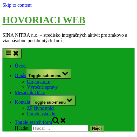
Skip to content
HOVORIACI WEB
SINA NITRA n.o. – stredisko integračných aktivít pre zrakovo a
viacnásobne postihnutých ľudí
Úvod
O nás
Toggle sub-menu
Orgány n.o.
Výročné správy
Mesačník Očko
Kontakt
Toggle sub-menu
ZP živnostníci
Poradenské dni
Toggle search form
Hľadať: