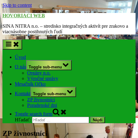
Skip to content
HOVORIACI WEB
SINA NITRA n.o. – stredisko integračných aktivít pre zrakovo a
viacnásobne postihnutých ľudí
Úvod
O nás
Toggle sub-menu
Orgány n.o.
Výročné správy
Mesačník Očko
Kontakt
Toggle sub-menu
ZP živnostníci
Poradenské dni
Toggle search form
Hľadať:
ZP živnostníci