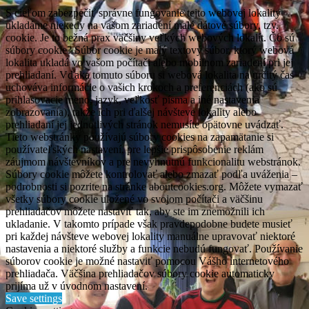
S cieľom zabezpečiť správne fungovanie tejto webovej lokality
ukladáme niekedy na vašom zariadení malé dátové súbory, tzv.
cookie. Je to bežná prax väčšiny veľkých webových lokalít. Čo sú
súbory cookie? Súbor cookie je malý textový súbor, ktorý webová
lokalita ukladá vo vašom počítači alebo mobilnom zariadení pri jej
prehliadaní. Vďaka tomuto súboru si webová lokalita na určitý čas
uchováva informácie o vašich krokoch a preferenciách (ako sú
prihlasovacie meno, jazyk, veľkosť písma a iné nastavenia
zobrazovania), takže ich pri ďalšej návšteve lokality alebo
prehliadaní jej jednotlivých stránok nemusíte opätovne uvádzať.
Tieto webstránky používajú súbory cookies na zapamätanie si
používateľských nastavení, pre lepšie prispôsobenie reklám
záujmom návštevníkov a pre nevyhnutnú funkcionalitu webstránok.
Súbory cookie môžete kontrolovať alebo zmazať podľa uváženia –
podrobnosti si pozrite na stránke aboutcookies.org. Môžete vymazať
všetky súbory cookie uložené vo svojom počítači a väčšinu
prehliadačov môžete nastaviť tak, aby ste im znemožnili ich
ukladanie. V takomto prípade však pravdepodobne budete musieť
pri každej návšteve webovej lokality manuálne upravovať niektoré
nastavenia a niektoré služby a funkcie nebudú fungovať. Používanie
súborov cookie je možné nastaviť pomocou Vášho internetového
prehliadača. Väčšina prehliadačov súbory cookie automaticky
prijíma už v úvodnom nastavení.
Save settings