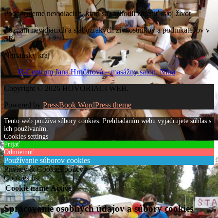
Podporujeme nevidiacich, ktorí sa rozhodli zmeniť svoj život
Zoznam nevidiacich a slabozrakých živnostníkov a podnikateľov v
SR:
Nitriansky kraj
R-Centrum Jana Hrnčárová – masážny salón, Nitra
Copyright © 2026 HOVORIACI WEB.
Powered by
PressBook WordPress theme
Tento web používa súbory cookies. Prehliadaním webu vyjadrujete súhlas s
ich používaním.
Cookies settings
Prijať
Odmietnuť
Používanie súborov cookies
Privacy & Cookies policy
Cookies list
Cookie name
Active
Spracovanie osobných údajov a súbory cookies