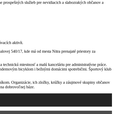
e prospešných služieb pre nevidiacich a slabozrakých občanov a
vacích aktivít.
lovej 540/17, kde má od mesta Nitra prenajaté priestory za
a technickú miestnosť a malú kanceláriu pre administratívne práce.
tandemovým bicyklom i bežnými domácimi spotrebičmi. Športový klub
níkom. Organizácie, ich zložky, krúžky a záujmové skupiny občanov
 na dobrovoľnej báze.