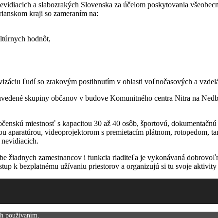
 nevidiacich a slabozrakých Slovenska za účelom poskytovania všeobecn
ianskom kraji so zameraním na:
ltúrnych hodnôt,
vizáciu ľudí so zrakovým postihnutím v oblasti voľnočasových a vzdelá
e uvedené skupiny občanov v budove Komunitného centra Nitra na Nedba
oločenskú miestnosť s kapacitou 30 až 40 osôb, športovú, dokumentačnú 
ou aparatúrou, videoprojektorom s premietacím plátnom, rotopedom, 
 nevidiacich.
be žiadnych zamestnancov i funkcia riaditeľa je vykonávaná dobrovoľ
up k bezplatnému užívaniu priestorov a organizujú si tu svoje aktivity
ch používaním.