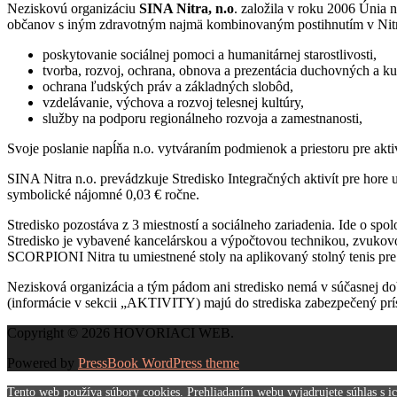
Neziskovú organizáciu
SINA Nitra, n.o
. založila v roku 2006 Únia
občanov s iným zdravotným najmä kombinovaným postihnutím v Nitr
poskytovanie sociálnej pomoci a humanitárnej starostlivosti,
tvorba, rozvoj, ochrana, obnova a prezentácia duchovných a ku
ochrana ľudských práv a základných slobôd,
vzdelávanie, výchova a rozvoj telesnej kultúry,
služby na podporu regionálneho rozvoja a zamestnanosti,
Svoje poslanie napĺňa n.o. vytváraním podmienok a priestoru pre akti
SINA Nitra n.o. prevádzkuje Stredisko Integračných aktivít pre hor
symbolické nájomné 0,03 € ročne.
Stredisko pozostáva z 3 miestností a sociálneho zariadenia. Ide o sp
Stredisko je vybavené kancelárskou a výpočtovou technikou, zvukov
SCORPIONI Nitra tu umiestnené stoly na aplikovaný stolný tenis pre
Nezisková organizácia a tým pádom ani stredisko nemá v súčasnej do
(informácie v sekcii „AKTIVITY) majú do strediska zabezpečený príst
Copyright © 2026 HOVORIACI WEB.
Powered by
PressBook WordPress theme
Tento web používa súbory cookies. Prehliadaním webu vyjadrujete súhlas s i