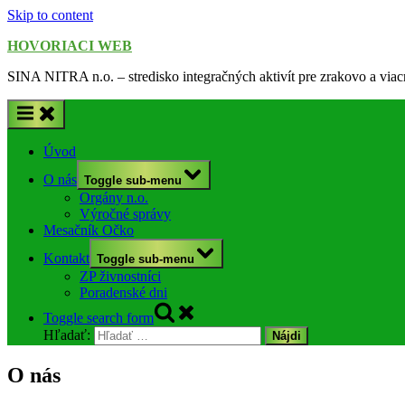
Skip to content
HOVORIACI WEB
SINA NITRA n.o. – stredisko integračných aktivít pre zrakovo a via
Úvod
O nás
Toggle sub-menu
Orgány n.o.
Výročné správy
Mesačník Očko
Kontakt
Toggle sub-menu
ZP živnostníci
Poradenské dni
Toggle search form
Hľadať:
O nás