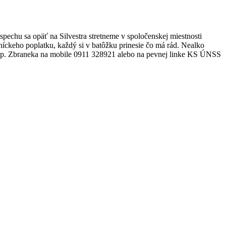
spechu sa opäť na Silvestra stretneme v spoločenskej miestnosti
tníckeho poplatku, každý si v batôžku prinesie čo má rád. Nealko
cky u p. Zbraneka na mobile 0911 328921 alebo na pevnej linke KS ÚNSS