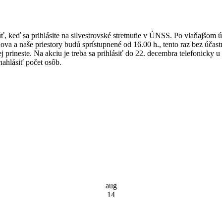
 keď sa prihlásite na silvestrovské stretnutie v ÚNSS. Po vlaňajšom ú
ova a naše priestory budú sprístupnené od 16.00 h., tento raz bez účas
dšej prineste. Na akciu je treba sa prihlásiť do 22. decembra telefoni
nahlásiť počet osôb.
aug
14