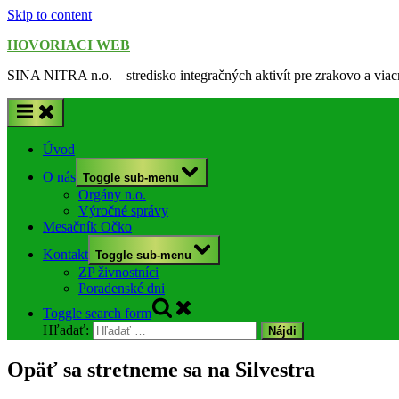
Skip to content
HOVORIACI WEB
SINA NITRA n.o. – stredisko integračných aktivít pre zrakovo a via
Úvod
O nás
Toggle sub-menu
Orgány n.o.
Výročné správy
Mesačník Očko
Kontakt
Toggle sub-menu
ZP živnostníci
Poradenské dni
Toggle search form
Hľadať:
Opäť sa stretneme sa na Silvestra