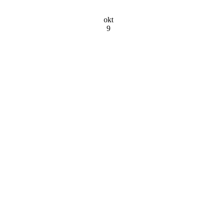
okt
9