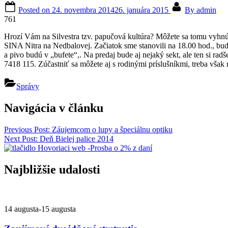
Posted on
24. novembra 2014
26. januára 2015
By
admin
761
Hrozí Vám na Silvestra tzv. papučová kultúra? Môžete sa tomu vyhnúť,
SINA Nitra na Nedbalovej.
Začiatok sme stanovili na 18.00 hod., bud
a pivo budú v „bufete“,. Na predaj bude aj nejaký sekt, ale ten si ra
7418 115. Zúčastniť sa môžete aj s rodinými príslušníkmi, treba však 
Správy
Navigácia v článku
Previous Post:
Záujemcom o lupy a špeciálnu optiku
Next Post:
Deň Bielej palice 2014
Najbližšie udalosti
14 augusta
-
15 augusta