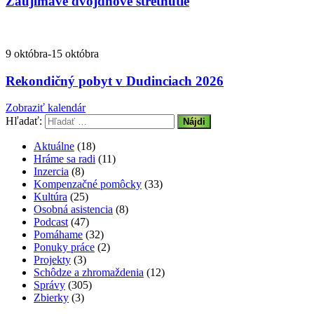
Zaujímavé dvojdňové stretnutie
9 októbra
-
15 októbra
Rekondičný pobyt v Dudinciach 2026
Zobraziť kalendár
Hľadať:
Aktuálne
(18)
Hráme sa radi
(11)
Inzercia
(8)
Kompenzačné pomôcky
(33)
Kultúra
(25)
Osobná asistencia
(8)
Podcast
(47)
Pomáhame
(32)
Ponuky práce
(2)
Projekty
(3)
Schôdze a zhromaždenia
(12)
Správy
(305)
Zbierky
(3)