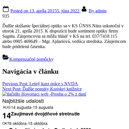
Posted on
13. apríla 2015
5. júna 2022
By
admin
935
Ďalšie skúšanie špeciálnej optiky sa v KS ÚNSS Nitra uskutoční v
utorok 21. apríla 2015.
K dispozícii bude sortiment optiky firmy
Sagitta. Záujemcovia sa môžu hlásiť v KS na tel. 037/7418 115
alebo 0905 469649 – Mgr. Ajdariová, vedúca strediska. Záujemcom
bude pridelená časenka.
Kompenzačné pomôcky
Navigácia v článku
Previous Post:
Letný kurz práce s NVDA
Next Post:
Ďalšie ponuky Krajskej knižnice
Najbližšie udalosti
14 augusta
-
15 augusta
AUG
14
Zaujímavé dvojdňové stretnutie
9 októbra
-
15 októbra
OKT