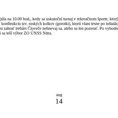
a na 10.00 hod,, kedy sa uskutoční turnaj v rekreačnom športe, ktorý
trukciu tzv. ruských kolkov (gorotki), ktorú vlani tesne po inštaláci
si zahrať trebárs Človeče nehnevaj sa, alebo sa len pozerať. Po vyhod
eň sa teší výbor ZO ÚNSS Nitra.
aug
14