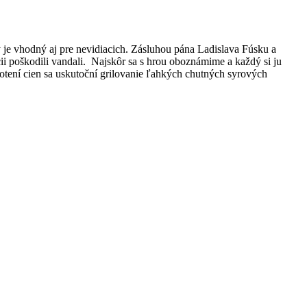
 je vhodný aj pre nevidiacich. Zásluhou pána Ladislava Fúsku a
i poškodili vandali.
Najskôr sa s hrou oboznámime a každý si ju
notení cien sa uskutoční grilovanie ľahkých chutných syrových