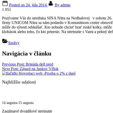
Posted on
24. júla 2014
By
admin
1 051
Pozývame Vás do strediska SINA Nitra na Nedbalovej v sobotu 26. júl
firmy UNICOM Nitra sa nám podarilo v Komunitnom centre obnoviť konš
môže do sýtosti odskúšať. Kto nebude chcieť hrať ruské kolky, môže 
klobások alebo toho, čo kto prinesie. Na stretnutie s Vami a pekný d
Správy
Navigácia v článku
Previous Post:
Brigáda deň pred
Next Post:
Zájazd na Jankov Vŕšok
Najbližšie udalosti
14 augusta
-
15 augusta
Zaujímavé dvojdňové stretnutie