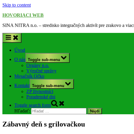
Skip to content
HOVORIACI WEB
SINA NITRA n.o. – stredisko integračných aktivít pre zrakovo a via
Úvod
O nás
Toggle sub-menu
Orgány n.o.
Výročné správy
Mesačník Očko
Kontakt
Toggle sub-menu
ZP živnostníci
Poradenské dni
Toggle search form
Hľadať:
Zábavný deň s grilovačkou