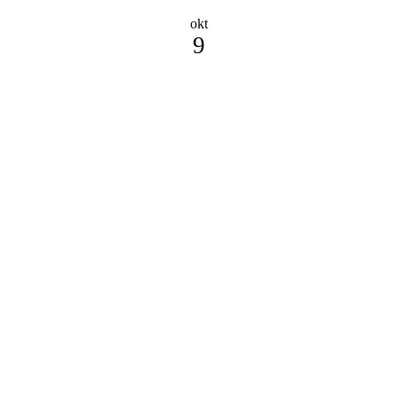
okt
9