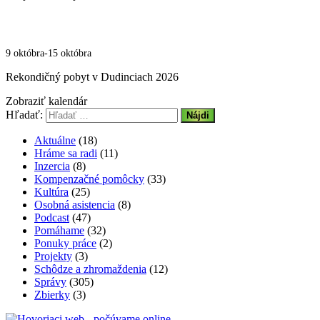
9 októbra
-
15 októbra
Rekondičný pobyt v Dudinciach 2026
Zobraziť kalendár
Hľadať:
Aktuálne
(18)
Hráme sa radi
(11)
Inzercia
(8)
Kompenzačné pomôcky
(33)
Kultúra
(25)
Osobná asistencia
(8)
Podcast
(47)
Pomáhame
(32)
Ponuky práce
(2)
Projekty
(3)
Schôdze a zhromaždenia
(12)
Správy
(305)
Zbierky
(3)