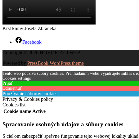
Krst knihy Josefa Zbraneka
Facebook
Copyright © 2026 HOVORIACI WEB.
Powered by
PressBook WordPress theme
Tento web používa súbory cookies. Prehliadaním webu vyjadrujete súhlas s i
Cookies settings
Prijať
Odmietnuť
Používanie súborov cookies
Privacy & Cookies policy
Cookies list
Cookie name
Active
Spracovanie osobných údajov a súbory cookies
S cieľom zabezpečiť správne fungovanie tejto webovej lokality uklad