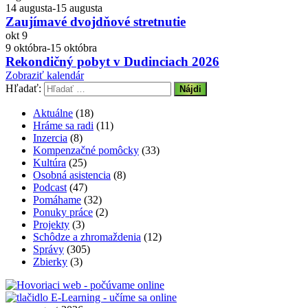
14 augusta
-
15 augusta
Zaujímavé dvojdňové stretnutie
okt
9
9 októbra
-
15 októbra
Rekondičný pobyt v Dudinciach 2026
Zobraziť kalendár
Hľadať:
Aktuálne
(18)
Hráme sa radi
(11)
Inzercia
(8)
Kompenzačné pomôcky
(33)
Kultúra
(25)
Osobná asistencia
(8)
Podcast
(47)
Pomáhame
(32)
Ponuky práce
(2)
Projekty
(3)
Schôdze a zhromaždenia
(12)
Správy
(305)
Zbierky
(3)