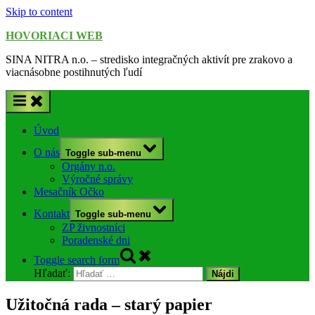
Skip to content
HOVORIACI WEB
SINA NITRA n.o. – stredisko integračných aktivít pre zrakovo a
viacnásobne postihnutých ľudí
Úvod
O nás
Toggle sub-menu
Orgány n.o.
Výročné správy
Mesačník Očko
Kontakt
Toggle sub-menu
ZP živnostníci
Poradenské dni
Toggle search form
Hľadať:
Užitočná rada – starý papier