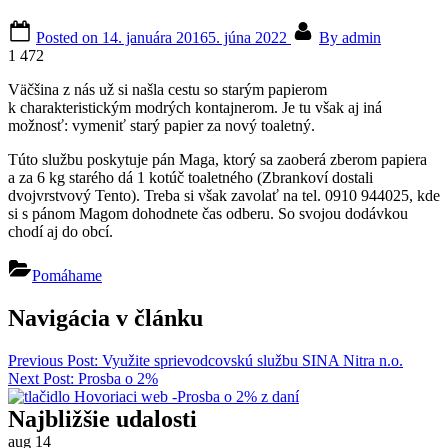
Posted on
14. januára 2016
5. júna 2022
By
admin
1 472
Väčšina z nás už si našla cestu so starým papierom
k charakteristickým modrých kontajnerom. Je tu však aj iná
možnosť: vymeniť starý papier za nový toaletný.
Túto službu poskytuje pán Maga, ktorý sa zaoberá zberom papiera
a za 6 kg starého dá 1 kotúč toaletného (Zbrankoví dostali
dvojvrstvový Tento). Treba si však zavolať na tel. 0910 944025, kde
si s pánom Magom dohodnete čas odberu. So svojou dodávkou
chodí aj do obcí.
Pomáhame
Navigácia v článku
Previous Post:
Využite sprievodcovskú službu SINA Nitra n.o.
Next Post:
Prosba o 2%
Najbližšie udalosti
aug
14