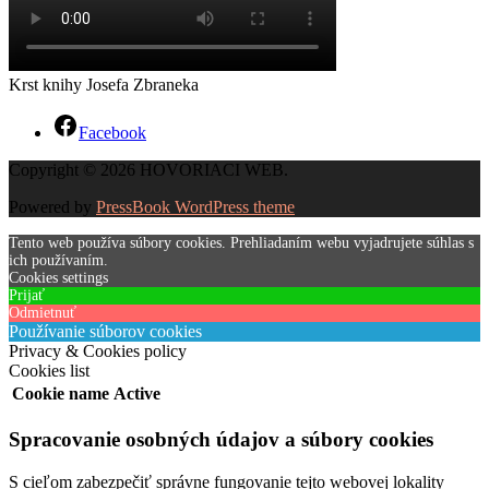
Krst knihy Josefa Zbraneka
Facebook
Copyright © 2026 HOVORIACI WEB.
Powered by
PressBook WordPress theme
Tento web používa súbory cookies. Prehliadaním webu vyjadrujete súhlas s
ich používaním.
Cookies settings
Prijať
Odmietnuť
Používanie súborov cookies
Privacy & Cookies policy
Cookies list
Cookie name
Active
Spracovanie osobných údajov a súbory cookies
S cieľom zabezpečiť správne fungovanie tejto webovej lokality