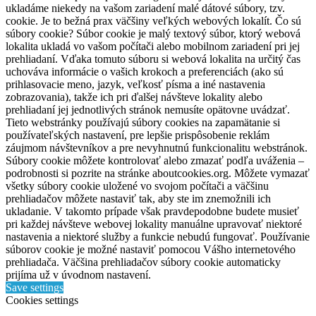
ukladáme niekedy na vašom zariadení malé dátové súbory, tzv.
cookie. Je to bežná prax väčšiny veľkých webových lokalít. Čo sú
súbory cookie? Súbor cookie je malý textový súbor, ktorý webová
lokalita ukladá vo vašom počítači alebo mobilnom zariadení pri jej
prehliadaní. Vďaka tomuto súboru si webová lokalita na určitý čas
uchováva informácie o vašich krokoch a preferenciách (ako sú
prihlasovacie meno, jazyk, veľkosť písma a iné nastavenia
zobrazovania), takže ich pri ďalšej návšteve lokality alebo
prehliadaní jej jednotlivých stránok nemusíte opätovne uvádzať.
Tieto webstránky používajú súbory cookies na zapamätanie si
používateľských nastavení, pre lepšie prispôsobenie reklám
záujmom návštevníkov a pre nevyhnutnú funkcionalitu webstránok.
Súbory cookie môžete kontrolovať alebo zmazať podľa uváženia –
podrobnosti si pozrite na stránke aboutcookies.org. Môžete vymazať
všetky súbory cookie uložené vo svojom počítači a väčšinu
prehliadačov môžete nastaviť tak, aby ste im znemožnili ich
ukladanie. V takomto prípade však pravdepodobne budete musieť
pri každej návšteve webovej lokality manuálne upravovať niektoré
nastavenia a niektoré služby a funkcie nebudú fungovať. Používanie
súborov cookie je možné nastaviť pomocou Vášho internetového
prehliadača. Väčšina prehliadačov súbory cookie automaticky
prijíma už v úvodnom nastavení.
Save settings
Cookies settings