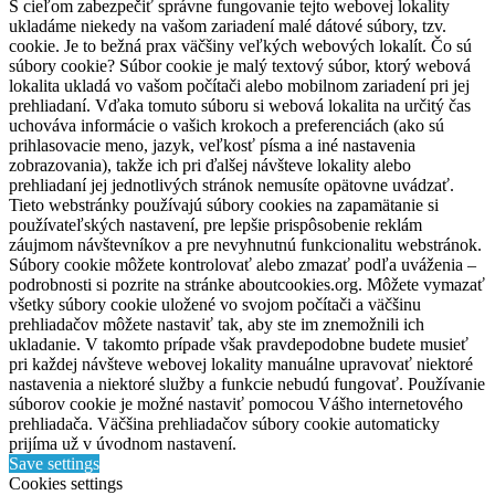
S cieľom zabezpečiť správne fungovanie tejto webovej lokality
ukladáme niekedy na vašom zariadení malé dátové súbory, tzv.
cookie. Je to bežná prax väčšiny veľkých webových lokalít. Čo sú
súbory cookie? Súbor cookie je malý textový súbor, ktorý webová
lokalita ukladá vo vašom počítači alebo mobilnom zariadení pri jej
prehliadaní. Vďaka tomuto súboru si webová lokalita na určitý čas
uchováva informácie o vašich krokoch a preferenciách (ako sú
prihlasovacie meno, jazyk, veľkosť písma a iné nastavenia
zobrazovania), takže ich pri ďalšej návšteve lokality alebo
prehliadaní jej jednotlivých stránok nemusíte opätovne uvádzať.
Tieto webstránky používajú súbory cookies na zapamätanie si
používateľských nastavení, pre lepšie prispôsobenie reklám
záujmom návštevníkov a pre nevyhnutnú funkcionalitu webstránok.
Súbory cookie môžete kontrolovať alebo zmazať podľa uváženia –
podrobnosti si pozrite na stránke aboutcookies.org. Môžete vymazať
všetky súbory cookie uložené vo svojom počítači a väčšinu
prehliadačov môžete nastaviť tak, aby ste im znemožnili ich
ukladanie. V takomto prípade však pravdepodobne budete musieť
pri každej návšteve webovej lokality manuálne upravovať niektoré
nastavenia a niektoré služby a funkcie nebudú fungovať. Používanie
súborov cookie je možné nastaviť pomocou Vášho internetového
prehliadača. Väčšina prehliadačov súbory cookie automaticky
prijíma už v úvodnom nastavení.
Save settings
Cookies settings