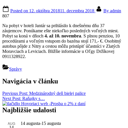
Posted on
12. októbra 2018
11. decembra 2018
By
admin
807
Na pobyt v hoteli Jantár sa prihlásilo k dnešnému dňu 37
záujemcov. Ponúkame ešte niekoľko posledných voľných miest.
Pobyt sa koná v dňoch
4. až 10. novembra
. S plnou penziou, 10
procedúrami a voľným vstupom do bazéna stojí 171,- €. Osobitný
autobus pôjde z Nitry a cestou môžu pristúpiť účastníci v Zlatých
Moravciach a Leviciach. Bližšie informácie u Oľgy Držíkovej
0911328922.
Správy
Navigácia v článku
Previous Post:
Medzinárodný deň bielej palice
Next Post:
Raňajky s…
Najbližšie udalosti
AUG
14 augusta
-
15 augusta
14