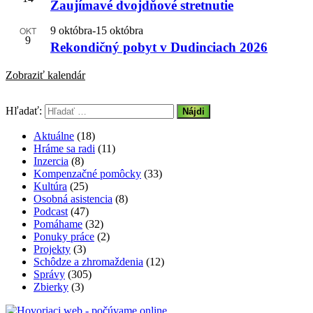
Zaujímavé dvojdňové stretnutie
OKT
9 októbra
-
15 októbra
9
Rekondičný pobyt v Dudinciach 2026
Zobraziť kalendár
Hľadať:
Aktuálne
(18)
Hráme sa radi
(11)
Inzercia
(8)
Kompenzačné pomôcky
(33)
Kultúra
(25)
Osobná asistencia
(8)
Podcast
(47)
Pomáhame
(32)
Ponuky práce
(2)
Projekty
(3)
Schôdze a zhromaždenia
(12)
Správy
(305)
Zbierky
(3)