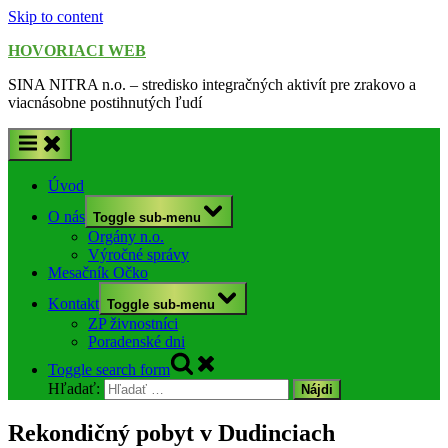
Skip to content
HOVORIACI WEB
SINA NITRA n.o. – stredisko integračných aktivít pre zrakovo a
viacnásobne postihnutých ľudí
Úvod
O nás
Toggle sub-menu
Orgány n.o.
Výročné správy
Mesačník Očko
Kontakt
Toggle sub-menu
ZP živnostníci
Poradenské dni
Toggle search form
Hľadať:
Rekondičný pobyt v Dudinciach