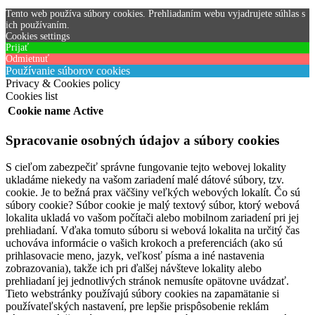
Tento web používa súbory cookies. Prehliadaním webu vyjadrujete súhlas s
ich používaním.
Cookies settings
Prijať
Odmietnuť
Používanie súborov cookies
Privacy & Cookies policy
Cookies list
Cookie name
Active
Spracovanie osobných údajov a súbory cookies
S cieľom zabezpečiť správne fungovanie tejto webovej lokality
ukladáme niekedy na vašom zariadení malé dátové súbory, tzv.
cookie. Je to bežná prax väčšiny veľkých webových lokalít. Čo sú
súbory cookie? Súbor cookie je malý textový súbor, ktorý webová
lokalita ukladá vo vašom počítači alebo mobilnom zariadení pri jej
prehliadaní. Vďaka tomuto súboru si webová lokalita na určitý čas
uchováva informácie o vašich krokoch a preferenciách (ako sú
prihlasovacie meno, jazyk, veľkosť písma a iné nastavenia
zobrazovania), takže ich pri ďalšej návšteve lokality alebo
prehliadaní jej jednotlivých stránok nemusíte opätovne uvádzať.
Tieto webstránky používajú súbory cookies na zapamätanie si
používateľských nastavení, pre lepšie prispôsobenie reklám