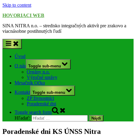
Skip to content
HOVORIACI WEB
SINA NITRA n.o. – stredisko integračných aktivít pre zrakovo a
viacnásobne postihnutých ľudí
Úvod
O nás
Toggle sub-menu
Orgány n.o.
Výročné správy
Mesačník Očko
Kontakt
Toggle sub-menu
ZP živnostníci
Poradenské dni
Toggle search form
Hľadať:
Poradenské dni KS ÚNSS Nitra