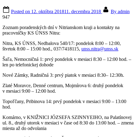
Posted on
12. októbra 2018
11. decembra 2018
By
admin
947
Zoznam poradenských dní v Nitrianskom kraji a kontakty na
pracovníčky KS ÚNSS Nitra:
Nitra, KS ÚNSS, Nedbalova 540/17: pondelok 8:00 – 12:00,
štvrtok 8:00 – 15:00 hod., 037/7418115,
unss.nitra@unss.sk
Šaľa, Nemocničná 1: prvý pondelok v mesiaci 8:30 – 12:00 hod. –
len po telefonickej dohode
Nové Zámky, Radničná 3: prvý piatok v mesiaci 8:30– 12:30h.
Zlaté Moravce, Denné centrum, Mojmírova 6: druhý pondelok
v mesiaci 9:00 – 12:00 hod.
Topoľčany, Pribinova 14: prvý pondelok v mesiaci 9:00 – 13:00
hod.
Komárno, v KNIŽNICI JÓZSEFA SZINNYEIHO, na Palatínovej
ul. 8., druhý utorok v mesiaci v čase od 8:30 do 13:00 hod. – zmena
miesta až do odvolania