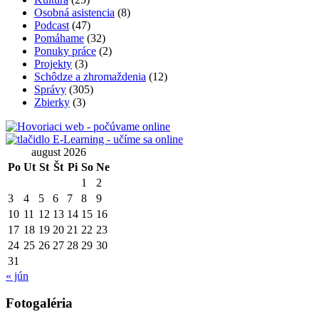
Osobná asistencia
(8)
Podcast
(47)
Pomáhame
(32)
Ponuky práce
(2)
Projekty
(3)
Schôdze a zhromaždenia
(12)
Správy
(305)
Zbierky
(3)
august 2026
Po
Ut
St
Št
Pi
So
Ne
1
2
3
4
5
6
7
8
9
10
11
12
13
14
15
16
17
18
19
20
21
22
23
24
25
26
27
28
29
30
31
« jún
Fotogaléria