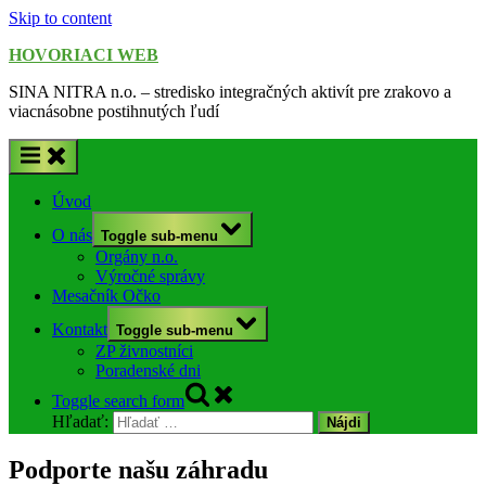
Skip to content
HOVORIACI WEB
SINA NITRA n.o. – stredisko integračných aktivít pre zrakovo a
viacnásobne postihnutých ľudí
Úvod
O nás
Toggle sub-menu
Orgány n.o.
Výročné správy
Mesačník Očko
Kontakt
Toggle sub-menu
ZP živnostníci
Poradenské dni
Toggle search form
Hľadať:
Podporte našu záhradu