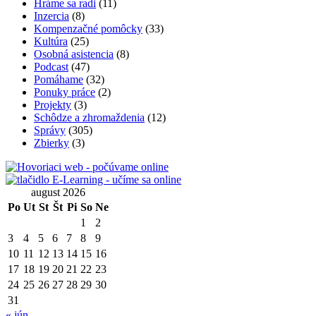
Hráme sa radi
(11)
Inzercia
(8)
Kompenzačné pomôcky
(33)
Kultúra
(25)
Osobná asistencia
(8)
Podcast
(47)
Pomáhame
(32)
Ponuky práce
(2)
Projekty
(3)
Schôdze a zhromaždenia
(12)
Správy
(305)
Zbierky
(3)
august 2026
Po
Ut
St
Št
Pi
So
Ne
1
2
3
4
5
6
7
8
9
10
11
12
13
14
15
16
17
18
19
20
21
22
23
24
25
26
27
28
29
30
31
« jún