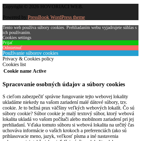
Copyright © 2026 HOVORIACI WEB.
Powered by
PressBook WordPress theme
Tento web používa súbory cookies. Prehliadaním webu vyjadrujete súhlas s
ich používaním.
Cookies settings
Prijať
Odmietnuť
Používanie súborov cookies
Privacy & Cookies policy
Cookies list
Cookie name
Active
Spracovanie osobných údajov a súbory cookies
S cieľom zabezpečiť správne fungovanie tejto webovej lokality
ukladáme niekedy na vašom zariadení malé dátové súbory, tzv.
cookie. Je to bežná prax väčšiny veľkých webových lokalít. Čo sú
súbory cookie? Súbor cookie je malý textový súbor, ktorý webová
lokalita ukladá vo vašom počítači alebo mobilnom zariadení pri jej
prehliadaní. Vďaka tomuto súboru si webová lokalita na určitý čas
uchováva informácie o vašich krokoch a preferenciách (ako sú
prihlasovacie meno, jazyk, veľkosť písma a iné nastavenia