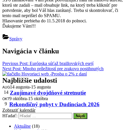
ktorú ste zadali – mail obsahuje link, na ktorý treba kliknúť pre
potvrdenie, aby bol Váš hlas zarátaný. Treba si skontrolovať, či
tento mail neprišiel do SPAMU.
Hlasovanie prebieha do 11.5.2018 do polnoci.
Ďakujeme Vám!!!
Správy
Navigácia v článku
Previous Post:
Európska súťaž braillovských esejí
Next Post:
Mnoho príležitostí pre zrakovo postihnutých
Najbližšie udalosti
AUG
14 augusta
-
15 augusta
14
Zaujímavé dvojdňové stretnutie
OKT
9 októbra
-
15 októbra
9
Rekondičný pobyt v Dudinciach 2026
Zobraziť kalendár
Hľadať:
Aktuálne
(18)