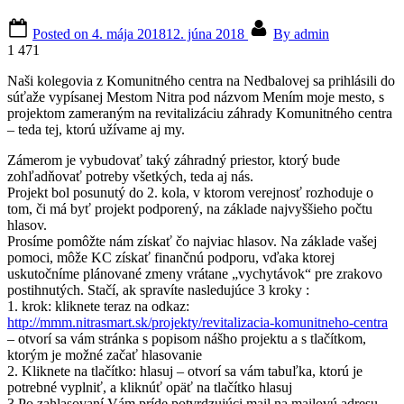
Posted on
4. mája 2018
12. júna 2018
By
admin
1 471
Naši kolegovia z Komunitného centra na Nedbalovej sa prihlásili do
súťaže vypísanej Mestom Nitra pod názvom Mením moje mesto, s
projektom zameraným na revitalizáciu záhrady Komunitného centra
– teda tej, ktorú užívame aj my.
Zámerom je vybudovať taký záhradný priestor, ktorý bude
zohľadňovať potreby všetkých, teda aj nás.
Projekt bol posunutý do 2. kola, v ktorom verejnosť rozhoduje o
tom, či má byť projekt podporený, na základe najvyššieho počtu
hlasov.
Prosíme pomôžte nám získať čo najviac hlasov. Na základe vašej
pomoci, môže KC získať finančnú podporu, vďaka ktorej
uskutočníme plánované zmeny vrátane „vychytávok“ pre zrakovo
postihnutých. Stačí, ak spravíte nasledujúce 3 kroky :
1. krok: kliknete teraz na odkaz:
http://mmm.nitrasmart.sk/projekty/revitalizacia-komunitneho-centra
– otvorí sa vám stránka s popisom nášho projektu a s tlačítkom,
ktorým je možné začať hlasovanie
2. Kliknete na tlačítko: hlasuj – otvorí sa vám tabuľka, ktorú je
potrebné vyplniť, a kliknúť opäť na tlačítko hlasuj
3.Po zahlasovaní Vám príde potvrdzujúci mail na mailovú adresu,