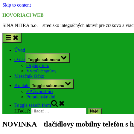
Skip to content
HOVORIACI WEB
SINA NITRA n.o. – stredisko integračných aktivít pre zrakovo a via
Úvod
O nás
Toggle sub-menu
Orgány n.o.
Výročné správy
Mesačník Očko
Kontakt
Toggle sub-menu
ZP živnostníci
Poradenské dni
Toggle search form
Hľadať:
NOVINKA – tlačidlový mobilný telefón s 