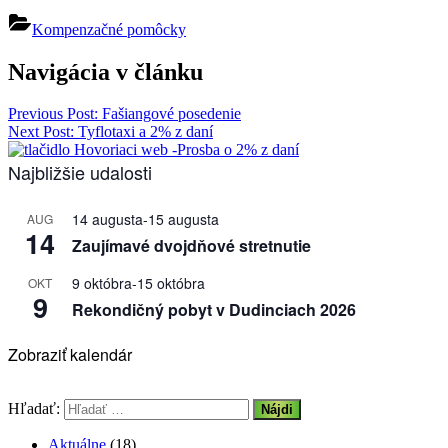
Kompenzačné pomôcky
Navigácia v článku
Previous Post:
Fašiangové posedenie
Next Post:
Tyflotaxi a 2% z daní
Najbližšie udalosti
14 augusta
-
15 augusta
AUG
14
Zaujímavé dvojdňové stretnutie
9 októbra
-
15 októbra
OKT
9
Rekondičný pobyt v Dudinciach 2026
Zobraziť kalendár
Hľadať:
Aktuálne
(18)