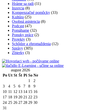
Hráme sa radi
(11)
Inzercia
(8)
Kompenzačné pomôcky
(33)
Kultúra
(25)
Osobná asistencia
(8)
Podcast
(47)
Pomáhame
(32)
Ponuky práce
(2)
Projekty
(3)
Schôdze a zhromaždenia
(12)
Správy
(305)
Zbierky
(3)
august 2026
Po
Ut
St
Št
Pi
So
Ne
1
2
3
4
5
6
7
8
9
10
11
12
13
14
15
16
17
18
19
20
21
22
23
24
25
26
27
28
29
30
31