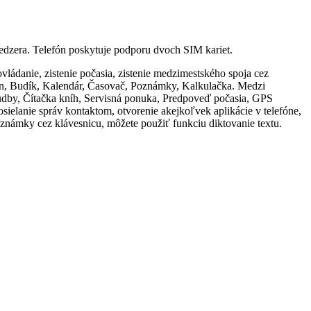
medzera. Telefón poskytuje podporu dvoch SIM kariet.
 ovládanie, zistenie počasia, zistenie medzimestského spoja cez
tafón, Budík, Kalendár, Časovač, Poznámky, Kalkulačka. Medzi
 hudby, Čítačka kníh, Servisná ponuka, Predpoveď počasia, GPS
sielanie správ kontaktom, otvorenie akejkoľvek aplikácie v telefóne,
poznámky cez klávesnicu, môžete použiť funkciu diktovanie textu.