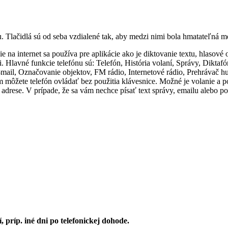
u. Tlačidlá sú od seba vzdialené tak, aby medzi nimi bola hmatateľná 
ie na internet sa používa pre aplikácie ako je diktovanie textu, hlasové
cii. Hlavné funkcie telefónu sú: Telefón, História volaní, Správy, Dik
 E-mail, Označovanie objektov, FM rádio, Internetové rádio, Prehrávač
môžete telefón ovládať bez použitia klávesnice. Možné je volanie a po
a adrese. V prípade, že sa vám nechce písať text správy, emailu alebo 
príp. iné dni po telefonickej dohode.