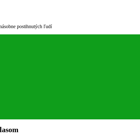
cnásobne postihnutých ľudí
hlasom