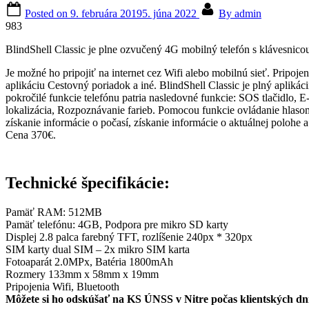
Posted on
9. februára 2019
5. júna 2022
By
admin
983
BlindShell Classic je plne ozvučený 4G mobilný telefón s klávesnico
Je možné ho pripojiť na internet cez Wifi alebo mobilnú sieť. Pripojen
aplikáciu Cestovný poriadok a iné. BlindShell Classic je plný apliká
pokročilé funkcie telefónu patria nasledovné funkcie: SOS tlačidlo,
lokalizácia, Rozpoznávanie farieb. Pomocou funkcie ovládanie hlasom 
získanie informácie o počasí, získanie informácie o aktuálnej polohe 
Cena 370€.
Technické špecifikácie:
Pamäť RAM: 512MB
Pamäť telefónu: 4GB, Podpora pre mikro SD karty
Displej 2.8 palca farebný TFT, rozlíšenie 240px * 320px
SIM karty dual SIM – 2x mikro SIM karta
Fotoaparát 2.0MPx, Batéria 1800mAh
Rozmery 133mm x 58mm x 19mm
Pripojenia Wifi, Bluetooth
Môžete si ho odskúšať na KS ÚNSS v Nitre počas klientských dní, 