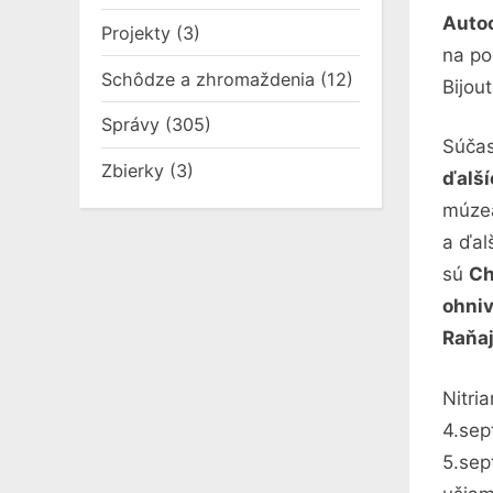
Auto
Projekty
(3)
na po
Schôdze a zhromaždenia
(12)
Bijou
Správy
(305)
Súčas
Zbierky
(3)
ďalší
múzea
a ďal
sú
Ch
ohniv
Raňaj
Nitri
4.sep
5.sep