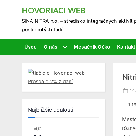
Skip
HOVORIACI WEB
to
SINA NITRA n.o. – stredisko integračných aktivít
content
postihnutých ľudí
Toggle
Úvod
O nás
Mesačník Očko
Kontakt
sub-
menu
Nitr
Po
14.
on
1 1
Najbližšie udalosti
Mesto
rôzny
AUG