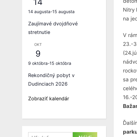
14
deťom
Nitry
14 augusta
-
15 augusta
na je
Zaujímavé dvojdňové
stretnutie
V rá
23.-3
OKT
9
(24.j
nádvo
9 októbra
-
15 októbra
rocko
Rekondičný pobyt v
sa pr
Dudinciach 2026
celéh
16.-2
Zobraziť kalendár
Baža
Ďalší
parku
Hľadať: