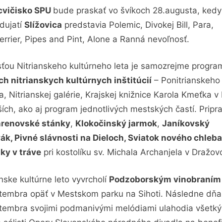
cvičisko SPU
bude praskať vo švíkoch 28.augusta, kedy
dujatí
Slížovica
predstavia Polemic, Divokej Bill, Para,
terrier, Pipes and Pint, Alone a Ranná nevoľnosť.
ťou Nitrianskeho kultúrneho leta je samozrejme progra
ch nitrianskych kultúrnych inštitúcií
– Ponitrianskeho
, Nitrianskej galérie, Krajskej knižnice Karola Kmeťka v 
ších, ako aj program jednotlivých mestských častí. Pripr
renovské stánky
,
Klokočinský jarmok
,
Janíkovský
ák, Pivné slávnosti na Dieloch, Sviatok nového chleb
ky v tráve
pri kostolíku sv. Michala Archanjela v Dražov
anske kultúrne leto vyvrcholí
Podzoborským vinobraním
tembra opäť v Mestskom parku na Sihoti. Následne dňa
tembra svojimi podmanivými melódiami ulahodia všetk