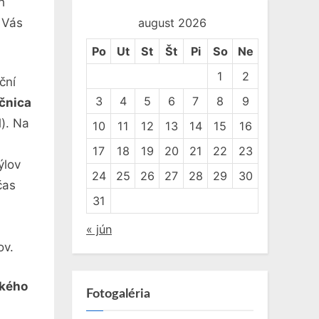
h
 Vás
august 2026
Po
Ut
St
Št
Pi
So
Ne
1
2
ční
3
4
5
6
7
8
9
čnica
l). Na
10
11
12
13
14
15
16
17
18
19
20
21
22
23
ýlov
24
25
26
27
28
29
30
čas
31
« jún
ov.
kého
Fotogaléria