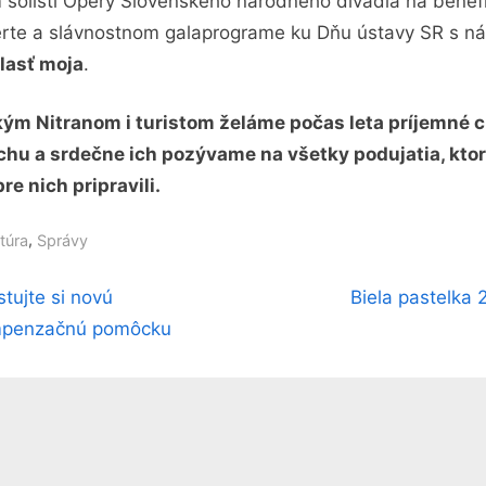
 sólisti Opery Slovenského národného divadla na bene
rte a slávnostnom galaprograme ku Dňu ústavy SR s n
vlasť moja
.
ým Nitranom i turistom želáme počas leta príjemné c
hu a srdečne ich pozývame na všetky podujatia, kto
re nich pripravili.
,
túra
Správy
N
stujte si novú
Biela pastelka 
igácia
e
penzačnú pomôcku
x
t
nku
P
o
s