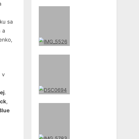
a
oku sa
a a
enko,
 v
ej
.
ck
,
Blue