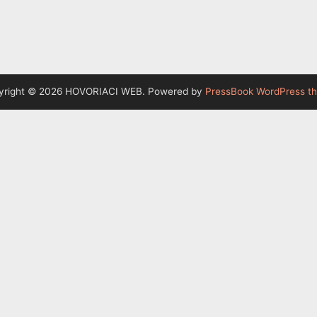
yright © 2026 HOVORIACI WEB.
Powered by
PressBook WordPress t
úhlas s ich používaním.
name
ory cookies