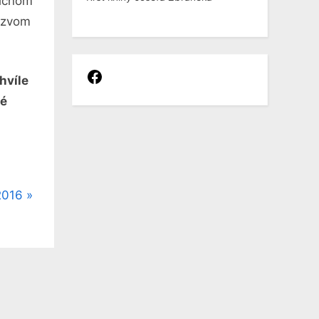
fičnom
ázvom
Facebook
hvíle
ré
2016