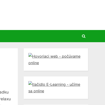
Toggle
search
form
iadku
relaxu