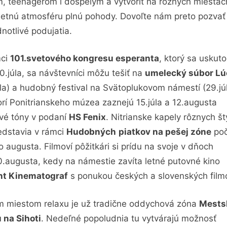
, teenagerom i dospelým a vytvoriť na rôznych miestac
 letnú atmosféru plnú pohody. Dovoľte nám preto pozvať
dnotlivé podujatia.
mci
101.svetového kongresu esperanta
, ktorý sa uskuto
0.júla, sa návštevníci môžu tešiť na
umelecký súbor Lú
úla) a hudobný festival na Svätoplukovom námestí (29.jú
rí Ponitrianskeho múzea zaznejú 15.júla a 12.augusta
vé tóny v podaní
HS Fenix
. Nitrianske kapely rôznych št
edstavia v rámci
Hudobných
piatkov na pešej zóne
po
o augusta. Filmoví pôžitkári si prídu na svoje v dňoch
0.augusta, kedy na námestie zavíta letné putovné kino
nt Kinematograf
s ponukou českých a slovenských film
m miestom relaxu je už tradične oddychová zóna
Mests
 na Sihoti
. Nedeľné popoludnia tu vytvárajú možnosť