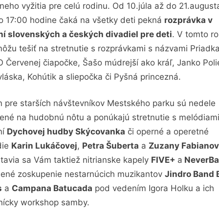
rneho vyžitia pre celú rodinu. Od 10.júla až do 21.august
o 17:00 hodine čaká na všetky deti pekná
rozprávka v
í slovenských a českých divadiel pre deti
. V tomto r
môžu tešiť na stretnutie s rozprávkami s názvami Priadk
 O Červenej čiapočke, Šašo múdrejší ako kráľ, Janko Poli
vláska, Kohútik a sliepočka či Pyšná princezná.
n pre starších návštevníkov Mestského parku sú nedele
ené na hudobnú nôtu a ponúkajú stretnutie s melódiami
ní
Dychovej hudby Skýcovanka
či operné a operetné
die
Karin Lukáčovej
,
Petra Šuberta
a
Zuzany Fabianov
tavia sa Vám taktiež nitrianske kapely
FIVE+
a
NeverBa
ené zoskupenie nestarnúcich muzikantov
Jindro Band 
s
a
Campana Batucada
pod vedením Igora Holku a ich
ícky workshop samby.