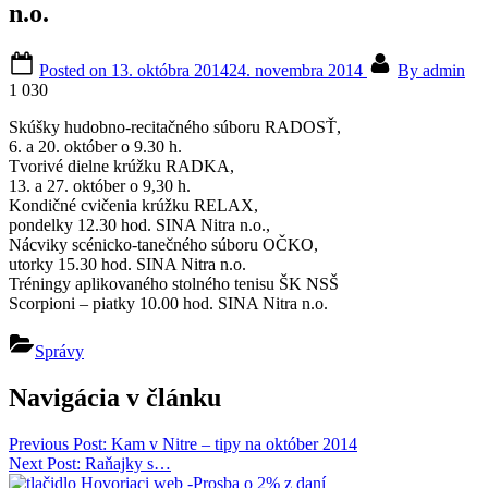
n.o.
Posted on
13. októbra 2014
24. novembra 2014
By
admin
1 030
Skúšky hudobno-recitačného súboru RADOSŤ,
6. a 20. október o 9.30 h.
Tvorivé dielne krúžku RADKA,
13. a 27. október o 9,30 h.
Kondičné cvičenia krúžku RELAX,
pondelky 12.30 hod. SINA Nitra n.o.,
Nácviky scénicko-tanečného súboru OČKO,
utorky 15.30 hod. SINA Nitra n.o.
Tréningy aplikovaného stolného tenisu ŠK NSŠ
Scorpioni – piatky 10.00 hod. SINA Nitra n.o.
Správy
Navigácia v článku
Previous Post:
Kam v Nitre – tipy na október 2014
Next Post:
Raňajky s…