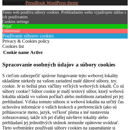
Powered by
PressBook WordPress theme
Tento web používa súbory cookies. Prehliadaním webu vyjadrujete súhlas s
ich používaním.
Cookies settings
Prijať
Odmietnuť
Používanie súborov cookies
Privacy & Cookies policy
Cookies list
Cookie name
Active
Spracovanie osobných údajov a súbory cookies
S cieľom zabezpečiť správne fungovanie tejto webovej lokality
ukladáme niekedy na vašom zariadení malé dátové súbory, tzv.
cookie. Je to bežná prax väčšiny veľkých webových lokalít. Čo sú
súbory cookie? Súbor cookie je malý textový súbor, ktorý webová
lokalita ukladá vo vašom počítači alebo mobilnom zariadení pri jej
prehliadaní. Vďaka tomuto súboru si webová lokalita na určitý čas
uchováva informácie o vašich krokoch a preferenciách (ako sú
prihlasovacie meno, jazyk, veľkosť písma a iné nastavenia
zobrazovania), takže ich pri ďalšej návšteve lokality alebo
prehliadaní jej jednotlivých stránok nemusíte opätovne uvádzať.
Tieto webstránky používajú súbory cookies na zapamätanie si