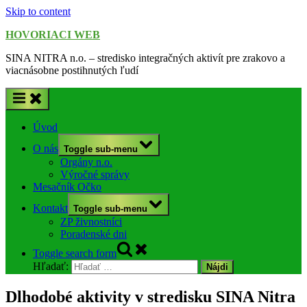
Skip to content
HOVORIACI WEB
SINA NITRA n.o. – stredisko integračných aktivít pre zrakovo a
viacnásobne postihnutých ľudí
Úvod
O nás
Toggle sub-menu
Orgány n.o.
Výročné správy
Mesačník Očko
Kontakt
Toggle sub-menu
ZP živnostníci
Poradenské dni
Toggle search form
Hľadať:
Dlhodobé aktivity v stredisku SINA Nitra