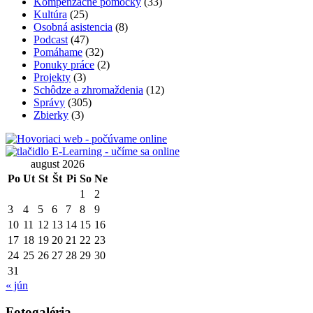
Kompenzačné pomôcky
(33)
Kultúra
(25)
Osobná asistencia
(8)
Podcast
(47)
Pomáhame
(32)
Ponuky práce
(2)
Projekty
(3)
Schôdze a zhromaždenia
(12)
Správy
(305)
Zbierky
(3)
august 2026
Po
Ut
St
Št
Pi
So
Ne
1
2
3
4
5
6
7
8
9
10
11
12
13
14
15
16
17
18
19
20
21
22
23
24
25
26
27
28
29
30
31
« jún
Fotogaléria