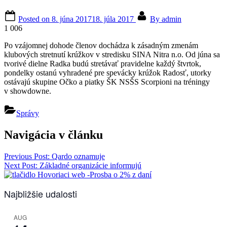
Posted on
8. júna 2017
18. júla 2017
By
admin
1 006
Po vzájomnej dohode členov dochádza k zásadným zmenám
klubových stretnutí krúžkov v stredisku SINA Nitra n.o. Od júna sa
tvorivé dielne Radka budú stretávať pravidelne každý štvrtok,
pondelky ostanú vyhradené pre spevácky krúžok Radosť, utorky
ostávajú skupine Očko a piatky ŠK NSŠS Scorpioni na tréningy
v showdowne.
Správy
Navigácia v článku
Previous Post:
Qardo oznamuje
Next Post:
Základné organizácie informujú
Najbližšie udalosti
AUG