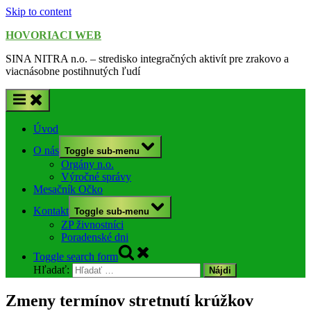
Skip to content
HOVORIACI WEB
SINA NITRA n.o. – stredisko integračných aktivít pre zrakovo a
viacnásobne postihnutých ľudí
Úvod
O nás
Toggle sub-menu
Orgány n.o.
Výročné správy
Mesačník Očko
Kontakt
Toggle sub-menu
ZP živnostníci
Poradenské dni
Toggle search form
Hľadať:
Zmeny termínov stretnutí krúžkov