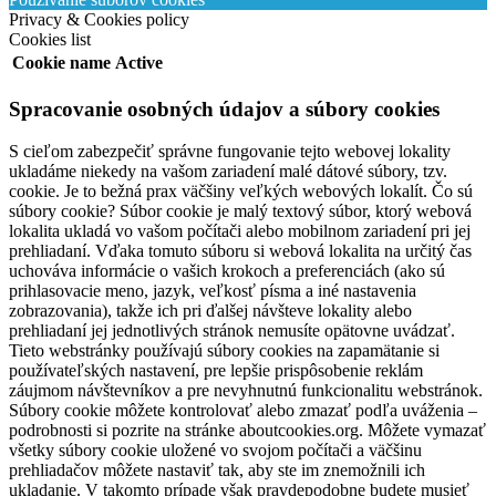
Privacy & Cookies policy
Cookies list
Cookie name
Active
Spracovanie osobných údajov a súbory cookies
S cieľom zabezpečiť správne fungovanie tejto webovej lokality
ukladáme niekedy na vašom zariadení malé dátové súbory, tzv.
cookie. Je to bežná prax väčšiny veľkých webových lokalít. Čo sú
súbory cookie? Súbor cookie je malý textový súbor, ktorý webová
lokalita ukladá vo vašom počítači alebo mobilnom zariadení pri jej
prehliadaní. Vďaka tomuto súboru si webová lokalita na určitý čas
uchováva informácie o vašich krokoch a preferenciách (ako sú
prihlasovacie meno, jazyk, veľkosť písma a iné nastavenia
zobrazovania), takže ich pri ďalšej návšteve lokality alebo
prehliadaní jej jednotlivých stránok nemusíte opätovne uvádzať.
Tieto webstránky používajú súbory cookies na zapamätanie si
používateľských nastavení, pre lepšie prispôsobenie reklám
záujmom návštevníkov a pre nevyhnutnú funkcionalitu webstránok.
Súbory cookie môžete kontrolovať alebo zmazať podľa uváženia –
podrobnosti si pozrite na stránke aboutcookies.org. Môžete vymazať
všetky súbory cookie uložené vo svojom počítači a väčšinu
prehliadačov môžete nastaviť tak, aby ste im znemožnili ich
ukladanie. V takomto prípade však pravdepodobne budete musieť