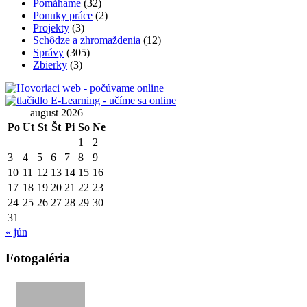
Pomáhame
(32)
Ponuky práce
(2)
Projekty
(3)
Schôdze a zhromaždenia
(12)
Správy
(305)
Zbierky
(3)
august 2026
Po
Ut
St
Št
Pi
So
Ne
1
2
3
4
5
6
7
8
9
10
11
12
13
14
15
16
17
18
19
20
21
22
23
24
25
26
27
28
29
30
31
« jún
Fotogaléria