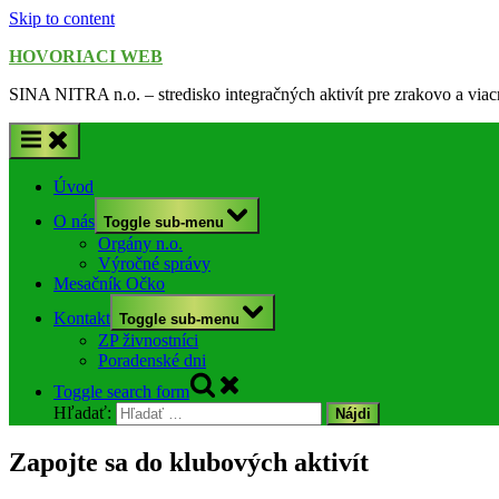
Skip to content
HOVORIACI WEB
SINA NITRA n.o. – stredisko integračných aktivít pre zrakovo a via
Úvod
O nás
Toggle sub-menu
Orgány n.o.
Výročné správy
Mesačník Očko
Kontakt
Toggle sub-menu
ZP živnostníci
Poradenské dni
Toggle search form
Hľadať:
Zapojte sa do klubových aktivít