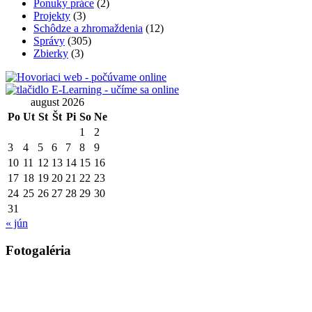
Ponuky práce
(2)
Projekty
(3)
Schôdze a zhromaždenia
(12)
Správy
(305)
Zbierky
(3)
august 2026
Po
Ut
St
Št
Pi
So
Ne
1
2
3
4
5
6
7
8
9
10
11
12
13
14
15
16
17
18
19
20
21
22
23
24
25
26
27
28
29
30
31
« jún
Fotogaléria