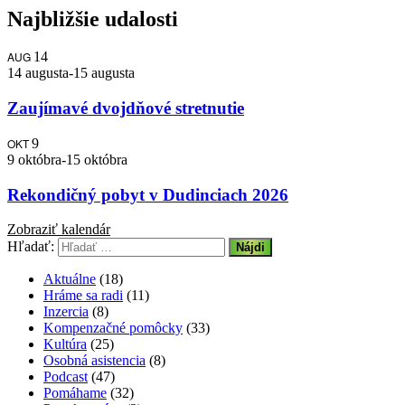
Najbližšie udalosti
AUG
14
14 augusta
-
15 augusta
Zaujímavé dvojdňové stretnutie
OKT
9
9 októbra
-
15 októbra
Rekondičný pobyt v Dudinciach 2026
Zobraziť kalendár
Hľadať:
Aktuálne
(18)
Hráme sa radi
(11)
Inzercia
(8)
Kompenzačné pomôcky
(33)
Kultúra
(25)
Osobná asistencia
(8)
Podcast
(47)
Pomáhame
(32)