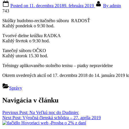
Posted on
11. decembra 2018
9. februára 2019
By
admin
743
Skúšky hudobno-recitačného súboru RADOSŤ
Každý pondelok o 9:30 hod.
Tvorivé dielne krúžku RADKA
Každý štvrtok o 9:30 hod.
Tanečný súboru OČKO
Každý utorok 15.30 hod.
Tréningy aplikovaného stolného tenisu – piatky nepravidelne
Okrem uvedených akcií od 17. decembra 2018 do 14. januára 2019 k
Správy
Navigácia v článku
Previous Post:
Na Veľkú noc do Dudiniec
Next Post:
Výročná členská schôdza – 27. apríla 2019