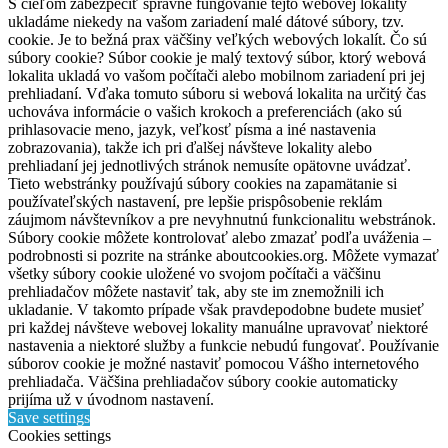
S cieľom zabezpečiť správne fungovanie tejto webovej lokality
ukladáme niekedy na vašom zariadení malé dátové súbory, tzv.
cookie. Je to bežná prax väčšiny veľkých webových lokalít. Čo sú
súbory cookie? Súbor cookie je malý textový súbor, ktorý webová
lokalita ukladá vo vašom počítači alebo mobilnom zariadení pri jej
prehliadaní. Vďaka tomuto súboru si webová lokalita na určitý čas
uchováva informácie o vašich krokoch a preferenciách (ako sú
prihlasovacie meno, jazyk, veľkosť písma a iné nastavenia
zobrazovania), takže ich pri ďalšej návšteve lokality alebo
prehliadaní jej jednotlivých stránok nemusíte opätovne uvádzať.
Tieto webstránky používajú súbory cookies na zapamätanie si
používateľských nastavení, pre lepšie prispôsobenie reklám
záujmom návštevníkov a pre nevyhnutnú funkcionalitu webstránok.
Súbory cookie môžete kontrolovať alebo zmazať podľa uváženia –
podrobnosti si pozrite na stránke aboutcookies.org. Môžete vymazať
všetky súbory cookie uložené vo svojom počítači a väčšinu
prehliadačov môžete nastaviť tak, aby ste im znemožnili ich
ukladanie. V takomto prípade však pravdepodobne budete musieť
pri každej návšteve webovej lokality manuálne upravovať niektoré
nastavenia a niektoré služby a funkcie nebudú fungovať. Používanie
súborov cookie je možné nastaviť pomocou Vášho internetového
prehliadača. Väčšina prehliadačov súbory cookie automaticky
prijíma už v úvodnom nastavení.
Save settings
Cookies settings