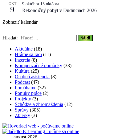
OKT
9 októbra
-
15 októbra
9
Rekondičný pobyt v Dudinciach 2026
Zobraziť kalendár
Hľadať:
Aktuálne
(18)
Hráme sa radi
(11)
Inzercia
(8)
Kompenzačné pomôcky
(33)
Kultúra
(25)
Osobná asistencia
(8)
Podcast
(47)
Pomáhame
(32)
Ponuky práce
(2)
Projekty
(3)
Schôdze a zhromaždenia
(12)
Správy
(305)
Zbierky
(3)
august 2026