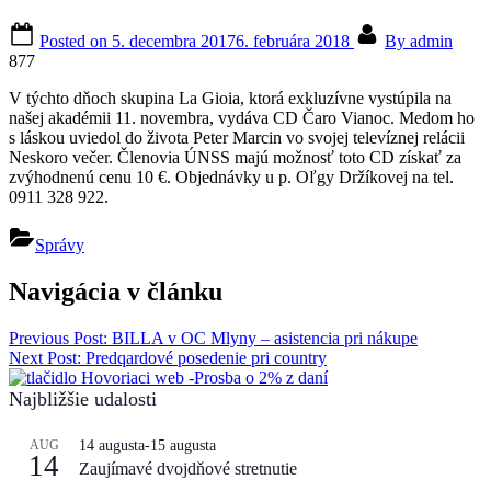
Posted on
5. decembra 2017
6. februára 2018
By
admin
877
V týchto dňoch skupina La Gioia, ktorá exkluzívne vystúpila na
našej akadémii 11. novembra, vydáva CD Čaro Vianoc. Medom ho
s láskou uviedol do života Peter Marcin vo svojej televíznej relácii
Neskoro večer. Členovia ÚNSS majú možnosť toto CD získať za
zvýhodnenú cenu 10 €. Objednávky u p. Oľgy Držíkovej na tel.
0911 328 922.
Správy
Navigácia v článku
Previous Post:
BILLA v OC Mlyny – asistencia pri nákupe
Next Post:
Predqardové posedenie pri country
Najbližšie udalosti
AUG
14 augusta
-
15 augusta
14
Zaujímavé dvojdňové stretnutie