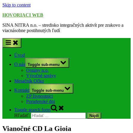
Skip to content
HOVORIACI WEB
SINA NITRA n.o. – stredisko integračných aktivít pre zrakovo a
viacnásobne postihnutých ľudí
Úvod
O nás
Toggle sub-menu
Orgány n.o.
Výročné správy
Mesačník Očko
Kontakt
Toggle sub-menu
ZP živnostníci
Poradenské dni
Toggle search form
Hľadať:
Vianočné CD La Gioia