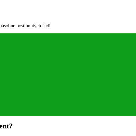
cnásobne postihnutých ľudí
ent?