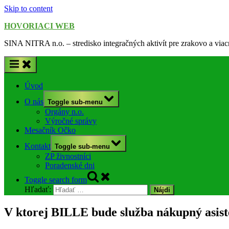
Skip to content
HOVORIACI WEB
SINA NITRA n.o. – stredisko integračných aktivít pre zrakovo a via
Úvod
O nás
Toggle sub-menu
Orgány n.o.
Výročné správy
Mesačník Očko
Kontakt
Toggle sub-menu
ZP živnostníci
Poradenské dni
Toggle search form
Hľadať:
V ktorej BILLE bude služba nákupný asist