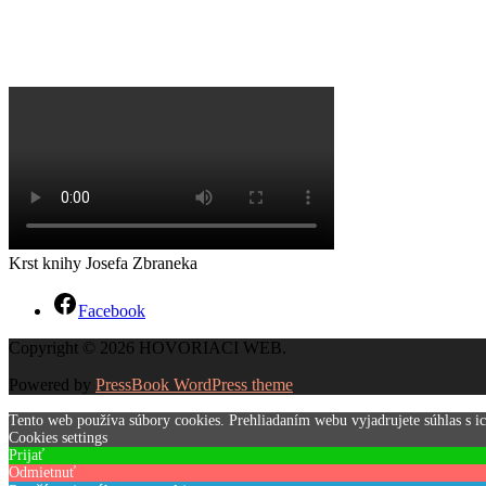
Krst knihy Josefa Zbraneka
Facebook
Copyright © 2026 HOVORIACI WEB.
Powered by
PressBook WordPress theme
Tento web používa súbory cookies. Prehliadaním webu vyjadrujete súhlas s i
Cookies settings
Prijať
Odmietnuť