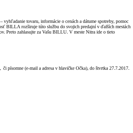
– vyhľadanie tovaru, informácie o cenách a dátume spotreby, pomoc
sť BILLA rozširuje túto službu do svojich predajní v ďalších mestách
kov. Preto zahlasujte za Vašu BILLU. V meste Nitra ide o tieto
i písomne (e-mail a adresa v hlavičke Očka), do štvrtka 27.7.2017.