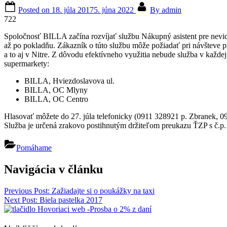
Posted on
18. júla 2017
5. júna 2022
By
admin
722
Spoločnosť BILLA začína rozvíjať službu Nákupný asistent pre nevi
až po pokladňu.
Zákazník o túto službu môže požiadať pri návšteve p
a to aj v Nitre. Z dôvodu efektívneho využitia nebude služba v každej
supermarkety:
BILLA, Hviezdoslavova ul.
BILLA, OC Mlyny
BILLA, OC Centro
Hlasovať môžete do 27. júla telefonicky (0911 328921 p. Zbranek, 0
Služba je určená zrakovo postihnutým držiteľom preukazu ŤZP s č.p.
Pomáhame
Navigácia v článku
Previous Post:
Zažiadajte si o poukážky na taxi
Next Post:
Biela pastelka 2017