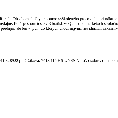
diacich. Obsahom služby je pomoc vyškoleného pracovníka pri nákupe 
redajne. Po úspešnom teste v 3 bratislavských supermarketoch spoločno
 predajni, ale len v tých, do ktorých chodí najviac nevidiacich zákazní
911 328922 p. Držíková, 7418 115 KS ÚNSS Nitra), osobne, e-mailom, č