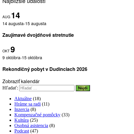
Najbližšie udalosti
14
AUG
14 augusta
-
15 augusta
Zaujímavé dvojdňové stretnutie
9
OKT
9 októbra
-
15 októbra
Rekondičný pobyt v Dudinciach 2026
Zobraziť kalendár
Hľadať:
Aktuálne
(18)
Hráme sa radi
(11)
Inzercia
(8)
Kompenzačné pomôcky
(33)
Kultúra
(25)
Osobná asistencia
(8)
Podcast
(47)