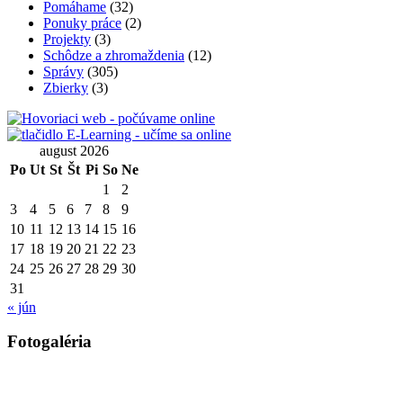
Pomáhame
(32)
Ponuky práce
(2)
Projekty
(3)
Schôdze a zhromaždenia
(12)
Správy
(305)
Zbierky
(3)
august 2026
Po
Ut
St
Št
Pi
So
Ne
1
2
3
4
5
6
7
8
9
10
11
12
13
14
15
16
17
18
19
20
21
22
23
24
25
26
27
28
29
30
31
« jún
Fotogaléria