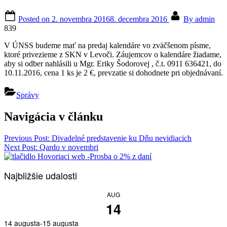
Posted on
2. novembra 2016
8. decembra 2016
By
admin
839
V ÚNSS budeme mať na predaj kalendáre vo zväčšenom písme,
ktoré privezieme z SKN v Levoči. Záujemcov o kalendáre žiadame,
aby si odber nahlásili u Mgr. Eriky Šodorovej , č.t. 0911 636421, do
10.11.2016, cena 1 ks je 2 €, prevzatie si dohodnete pri objednávaní.
Správy
Navigácia v článku
Previous Post:
Divadelné predstavenie ku Dňu nevidiacich
Next Post:
Qardo v novembri
Najbližšie udalosti
AUG
14
14 augusta
-
15 augusta