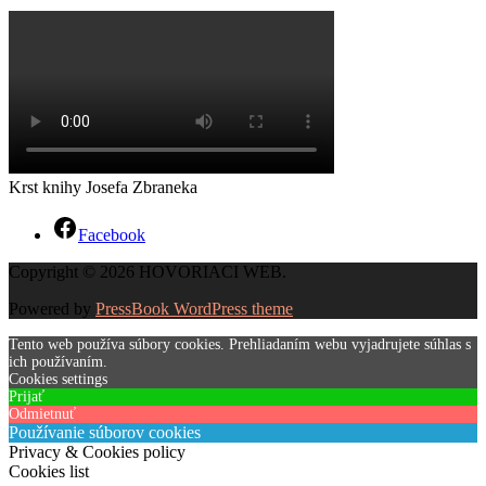
Krst knihy Josefa Zbraneka
Facebook
Copyright © 2026 HOVORIACI WEB.
Powered by
PressBook WordPress theme
Tento web používa súbory cookies. Prehliadaním webu vyjadrujete súhlas s
ich používaním.
Cookies settings
Prijať
Odmietnuť
Používanie súborov cookies
Privacy & Cookies policy
Cookies list