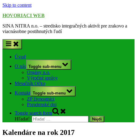
Skip to content
HOVORIACI WEB
SINA NITRA n.o. – stredisko integračných aktivít pre zrakovo a
viacnásobne postihnutých ľudí
Úvod
O nás
Toggle sub-menu
Orgány n.o.
Výročné správy
Mesačník Očko
Kontakt
Toggle sub-menu
ZP živnostníci
Poradenské dni
Toggle search form
Hľadať:
Kalendáre na rok 2017