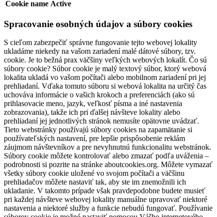
Cookie name
Active
Spracovanie osobných údajov a súbory cookies
S cieľom zabezpečiť správne fungovanie tejto webovej lokality
ukladáme niekedy na vašom zariadení malé dátové súbory, tzv.
cookie. Je to bežná prax väčšiny veľkých webových lokalít. Čo sú
súbory cookie? Súbor cookie je malý textový súbor, ktorý webová
lokalita ukladá vo vašom počítači alebo mobilnom zariadení pri jej
prehliadaní. Vďaka tomuto súboru si webová lokalita na určitý čas
uchováva informácie o vašich krokoch a preferenciách (ako sú
prihlasovacie meno, jazyk, veľkosť písma a iné nastavenia
zobrazovania), takže ich pri ďalšej návšteve lokality alebo
prehliadaní jej jednotlivých stránok nemusíte opätovne uvádzať.
Tieto webstránky používajú súbory cookies na zapamätanie si
používateľských nastavení, pre lepšie prispôsobenie reklám
záujmom návštevníkov a pre nevyhnutnú funkcionalitu webstránok.
Súbory cookie môžete kontrolovať alebo zmazať podľa uváženia –
podrobnosti si pozrite na stránke aboutcookies.org. Môžete vymazať
všetky súbory cookie uložené vo svojom počítači a väčšinu
prehliadačov môžete nastaviť tak, aby ste im znemožnili ich
ukladanie. V takomto prípade však pravdepodobne budete musieť
pri každej návšteve webovej lokality manuálne upravovať niektoré
nastavenia a niektoré služby a funkcie nebudú fungovať. Používanie
súborov cookie je možné nastaviť pomocou Vášho internetového