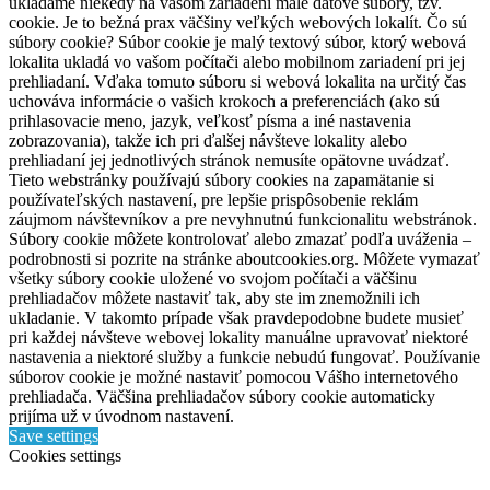
ukladáme niekedy na vašom zariadení malé dátové súbory, tzv.
cookie. Je to bežná prax väčšiny veľkých webových lokalít. Čo sú
súbory cookie? Súbor cookie je malý textový súbor, ktorý webová
lokalita ukladá vo vašom počítači alebo mobilnom zariadení pri jej
prehliadaní. Vďaka tomuto súboru si webová lokalita na určitý čas
uchováva informácie o vašich krokoch a preferenciách (ako sú
prihlasovacie meno, jazyk, veľkosť písma a iné nastavenia
zobrazovania), takže ich pri ďalšej návšteve lokality alebo
prehliadaní jej jednotlivých stránok nemusíte opätovne uvádzať.
Tieto webstránky používajú súbory cookies na zapamätanie si
používateľských nastavení, pre lepšie prispôsobenie reklám
záujmom návštevníkov a pre nevyhnutnú funkcionalitu webstránok.
Súbory cookie môžete kontrolovať alebo zmazať podľa uváženia –
podrobnosti si pozrite na stránke aboutcookies.org. Môžete vymazať
všetky súbory cookie uložené vo svojom počítači a väčšinu
prehliadačov môžete nastaviť tak, aby ste im znemožnili ich
ukladanie. V takomto prípade však pravdepodobne budete musieť
pri každej návšteve webovej lokality manuálne upravovať niektoré
nastavenia a niektoré služby a funkcie nebudú fungovať. Používanie
súborov cookie je možné nastaviť pomocou Vášho internetového
prehliadača. Väčšina prehliadačov súbory cookie automaticky
prijíma už v úvodnom nastavení.
Save settings
Cookies settings