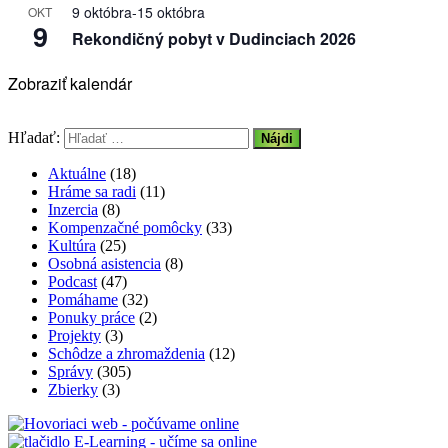
9 októbra
-
15 októbra
OKT
9
Rekondičný pobyt v Dudinciach 2026
Zobraziť kalendár
Hľadať:
Aktuálne
(18)
Hráme sa radi
(11)
Inzercia
(8)
Kompenzačné pomôcky
(33)
Kultúra
(25)
Osobná asistencia
(8)
Podcast
(47)
Pomáhame
(32)
Ponuky práce
(2)
Projekty
(3)
Schôdze a zhromaždenia
(12)
Správy
(305)
Zbierky
(3)