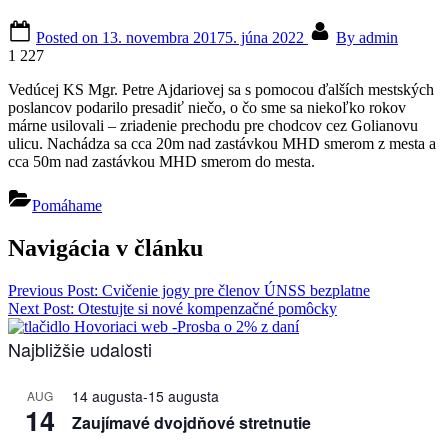
Posted on
13. novembra 2017
5. júna 2022
By
admin
1 227
Vedúcej KS Mgr. Petre Ajdariovej sa s pomocou ďalších mestských
poslancov podarilo presadiť niečo, o čo sme sa niekoľko rokov
márne usilovali – zriadenie prechodu pre chodcov cez Golianovu
ulicu. Nachádza sa cca 20m nad zastávkou MHD smerom z mesta a
cca 50m nad zastávkou MHD smerom do mesta.
Pomáhame
Navigácia v článku
Previous Post:
Cvičenie jogy pre členov ÚNSS bezplatne
Next Post:
Otestujte si nové kompenzačné pomôcky
Najbližšie udalosti
14 augusta
-
15 augusta
AUG
14
Zaujímavé dvojdňové stretnutie