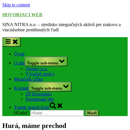
Skip to content
HOVORIACI WEB
SINA NITRA n.o. – stredisko integračných aktivít pre zrakovo a
viacnásobne postihnutých ľudí
Úvod
O nás
Toggle sub-menu
Orgány n.o.
Výročné správy
Mesačník Očko
Kontakt
Toggle sub-menu
ZP živnostníci
Poradenské dni
Toggle search form
Hľadať:
Hurá, máme prechod