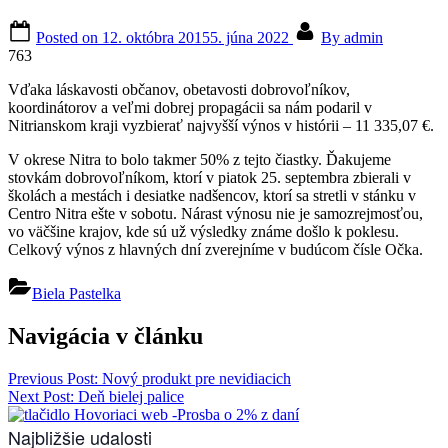
Posted on
12. októbra 2015
5. júna 2022
By
admin
763
Vďaka láskavosti občanov, obetavosti dobrovoľníkov,
koordinátorov a veľmi dobrej propagácii sa nám podaril v
Nitrianskom kraji vyzbierať najvyšší výnos v histórii – 11 335,07 €.
V okrese Nitra to bolo takmer 50% z tejto čiastky. Ďakujeme
stovkám dobrovoľníkom, ktorí v piatok 25. septembra zbierali v
školách a mestách i desiatke nadšencov, ktorí sa stretli v stánku v
Centro Nitra ešte v sobotu. Nárast výnosu nie je samozrejmosťou,
vo väčšine krajov, kde sú už výsledky známe došlo k poklesu.
Celkový výnos z hlavných dní zverejníme v budúcom čísle Očka.
Biela Pastelka
Navigácia v článku
Previous Post:
Nový produkt pre nevidiacich
Next Post:
Deň bielej palice
Najbližšie udalosti