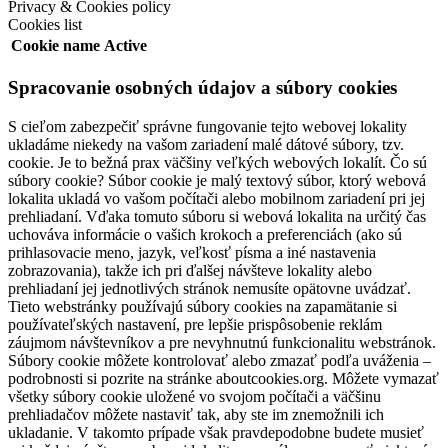
Privacy & Cookies policy
Cookies list
Cookie name
Active
Spracovanie osobných údajov a súbory cookies
S cieľom zabezpečiť správne fungovanie tejto webovej lokality
ukladáme niekedy na vašom zariadení malé dátové súbory, tzv.
cookie. Je to bežná prax väčšiny veľkých webových lokalít. Čo sú
súbory cookie? Súbor cookie je malý textový súbor, ktorý webová
lokalita ukladá vo vašom počítači alebo mobilnom zariadení pri jej
prehliadaní. Vďaka tomuto súboru si webová lokalita na určitý čas
uchováva informácie o vašich krokoch a preferenciách (ako sú
prihlasovacie meno, jazyk, veľkosť písma a iné nastavenia
zobrazovania), takže ich pri ďalšej návšteve lokality alebo
prehliadaní jej jednotlivých stránok nemusíte opätovne uvádzať.
Tieto webstránky používajú súbory cookies na zapamätanie si
používateľských nastavení, pre lepšie prispôsobenie reklám
záujmom návštevníkov a pre nevyhnutnú funkcionalitu webstránok.
Súbory cookie môžete kontrolovať alebo zmazať podľa uváženia –
podrobnosti si pozrite na stránke aboutcookies.org. Môžete vymazať
všetky súbory cookie uložené vo svojom počítači a väčšinu
prehliadačov môžete nastaviť tak, aby ste im znemožnili ich
ukladanie. V takomto prípade však pravdepodobne budete musieť