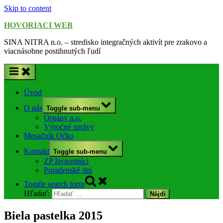
Skip to content
HOVORIACI WEB
SINA NITRA n.o. – stredisko integračných aktivít pre zrakovo a
viacnásobne postihnutých ľudí
Úvod
O nás
Toggle sub-menu
Orgány n.o.
Výročné správy
Mesačník Očko
Kontakt
Toggle sub-menu
ZP živnostníci
Poradenské dni
Toggle search form
Hľadať:
Biela pastelka 2015