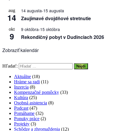
14 augusta
-
15 augusta
aug
14
Zaujímavé dvojdňové stretnutie
9 októbra
-
15 októbra
okt
9
Rekondičný pobyt v Dudinciach 2026
Zobraziť kalendár
Hľadať:
Aktuálne
(18)
Hráme sa radi
(11)
Inzercia
(8)
Kompenzačné pomôcky
(33)
Kultúra
(25)
Osobná asistencia
(8)
Podcast
(47)
Pomáhame
(32)
Ponuky práce
(2)
Projekty
(3)
Schôdze a zhromaždenia
(12)