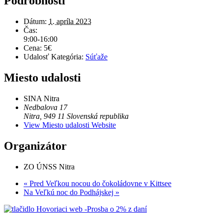
Podrobnosti
Dátum:
1. apríla 2023
Čas:
9:00-16:00
Cena:
5€
Udalosť Kategória:
Súťaže
Miesto udalosti
SINA Nitra
Nedbalova 17
Nitra
,
949 11
Slovenská republika
View Miesto udalosti Website
Organizátor
ZO ÚNSS Nitra
«
Pred Veľkou nocou do čokoládovne v Kittsee
Na Veľkú noc do Podhájskej
»