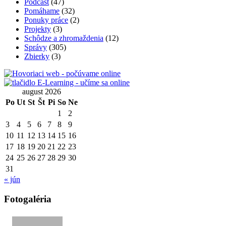
Podcast
(47)
Pomáhame
(32)
Ponuky práce
(2)
Projekty
(3)
Schôdze a zhromaždenia
(12)
Správy
(305)
Zbierky
(3)
august 2026
Po
Ut
St
Št
Pi
So
Ne
1
2
3
4
5
6
7
8
9
10
11
12
13
14
15
16
17
18
19
20
21
22
23
24
25
26
27
28
29
30
31
« jún
Fotogaléria