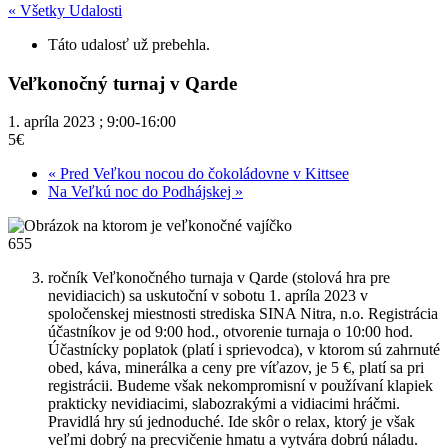
« Všetky Udalosti
Táto udalosť už prebehla.
Veľkonočný turnaj v Qarde
1. apríla 2023 ; 9:00
-
16:00
5€
«
Pred Veľkou nocou do čokoládovne v Kittsee
Na Veľkú noc do Podhájskej
»
655
ročník Veľkonočného turnaja v Qarde (stolová hra pre
nevidiacich) sa uskutoční v sobotu 1. apríla 2023 v
spoločenskej miestnosti strediska SINA Nitra, n.o. Registrácia
účastníkov je od 9:00 hod., otvorenie turnaja o 10:00 hod.
Účastnícky poplatok (platí i sprievodca), v ktorom sú zahrnuté
obed, káva, minerálka a ceny pre víťazov, je 5 €, platí sa pri
registrácii. Budeme však nekompromisní v používaní klapiek
prakticky nevidiacimi, slabozrakými a vidiacimi hráčmi.
Pravidlá hry sú jednoduché. Ide skôr o relax, ktorý je však
veľmi dobrý na precvičenie hmatu a vytvára dobrú náladu.