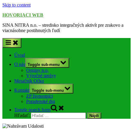
Skip to content
HOVORIACI WEB
SINA NITRA n.o. – stredisko integračných aktivít pre zrakovo a
viacnásobne postihnutých ľudí
Úvod
O nás
Toggle sub-menu
Orgány n.o.
Výročné správy
Mesačník Očko
Kontakt
Toggle sub-menu
ZP živnostníci
Poradenské dni
Toggle search form
Hľadať: