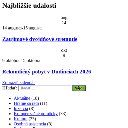
Najbližšie udalosti
aug
14
14 augusta
-
15 augusta
Zaujímavé dvojdňové stretnutie
okt
9
9 októbra
-
15 októbra
Rekondičný pobyt v Dudinciach 2026
Zobraziť kalendár
Hľadať:
Aktuálne
(18)
Hráme sa radi
(11)
Inzercia
(8)
Kompenzačné pomôcky
(33)
Kultúra
(25)
Osobná asistencia
(8)