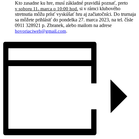
Kto zasadne ku hre, musí základné pravidlá poznať, preto
si v rámci klubového
v soboru 11. marca o 10:00 hod
.
stretnutia môžu prísť vyskúšať hru aj začiatočníci. Do trurnaja
sa môžete prihlásiť do pondelka 27. marca 2023, na tel. čísle
0911 328921 p. Zbranek, alebo mailom na adrese
hovoriaciweb@gmail.com
.