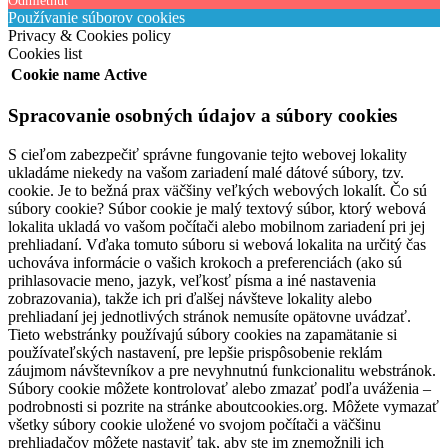
Odmietnuť
Používanie súborov cookies
Privacy & Cookies policy
Cookies list
Cookie name
Active
Spracovanie osobných údajov a súbory cookies
S cieľom zabezpečiť správne fungovanie tejto webovej lokality
ukladáme niekedy na vašom zariadení malé dátové súbory, tzv.
cookie. Je to bežná prax väčšiny veľkých webových lokalít. Čo sú
súbory cookie? Súbor cookie je malý textový súbor, ktorý webová
lokalita ukladá vo vašom počítači alebo mobilnom zariadení pri jej
prehliadaní. Vďaka tomuto súboru si webová lokalita na určitý čas
uchováva informácie o vašich krokoch a preferenciách (ako sú
prihlasovacie meno, jazyk, veľkosť písma a iné nastavenia
zobrazovania), takže ich pri ďalšej návšteve lokality alebo
prehliadaní jej jednotlivých stránok nemusíte opätovne uvádzať.
Tieto webstránky používajú súbory cookies na zapamätanie si
používateľských nastavení, pre lepšie prispôsobenie reklám
záujmom návštevníkov a pre nevyhnutnú funkcionalitu webstránok.
Súbory cookie môžete kontrolovať alebo zmazať podľa uváženia –
podrobnosti si pozrite na stránke aboutcookies.org. Môžete vymazať
všetky súbory cookie uložené vo svojom počítači a väčšinu
prehliadačov môžete nastaviť tak, aby ste im znemožnili ich