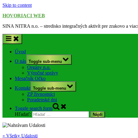
Skip to content
HOVORIACI WEB
SINA NITRA n.o. – stredisko integračných aktivít pre zrakovo a via
Úvod
O nás
Toggle sub-menu
Orgány n.o.
Výročné správy
Mesačník Očko
Kontakt
Toggle sub-menu
ZP živnostníci
Poradenské dni
Toggle search form
Hľadať:
« Všetky Udalosti