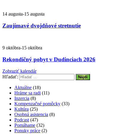
14 augusta
-
15 augusta
Zaujímavé dvojdňové stretnutie
9 októbra
-
15 októbra
Rekondičný pobyt v Dudinciach 2026
Zobraziť kalendár
Hľadať:
Aktuálne
(18)
Hráme sa radi
(11)
Inzercia
(8)
Kompenzačné pomôcky
(33)
Kultúra
(25)
Osobná asistencia
(8)
Podcast
(47)
Pomáhame
(32)
Ponuky práce
(2)