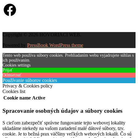
Facebook
Copyright © 2026 HOVORIACI WEB.
Powered by
PressBook WordPress theme
Tento web používa súbory cookies. Prehliadaním webu vyjadrujete súhlas s
ich používaním.
Cookies settings
Prijať
Odmietnuť
Používanie súborov cookies
Privacy & Cookies policy
Cookies list
Cookie name
Active
Spracovanie osobných údajov a súbory cookies
S cieľom zabezpečiť správne fungovanie tejto webovej lokality
ukladáme niekedy na vašom zariadení malé dátové súbory, tzv.
cookie. Je to bežná prax väčšiny veľkých webových lokalít. Čo sú