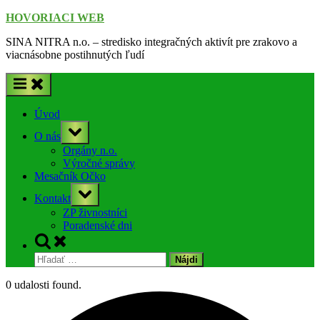
Skip
HOVORIACI WEB
to
SINA NITRA n.o. – stredisko integračných aktivít pre zrakovo a
content
viacnásobne postihnutých ľudí
Úvod
Toggle
O nás
sub-
menu
Orgány n.o.
Výročné správy
Mesačník Očko
Toggle
Kontakt
sub-
menu
ZP živnostníci
Poradenské dni
Toggle
search
Hľadať:
form
0 udalosti found.