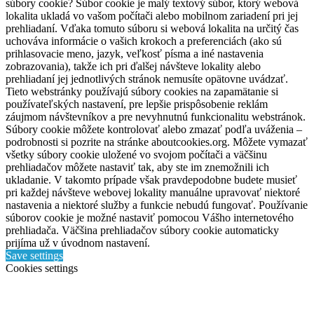
súbory cookie? Súbor cookie je malý textový súbor, ktorý webová
lokalita ukladá vo vašom počítači alebo mobilnom zariadení pri jej
prehliadaní. Vďaka tomuto súboru si webová lokalita na určitý čas
uchováva informácie o vašich krokoch a preferenciách (ako sú
prihlasovacie meno, jazyk, veľkosť písma a iné nastavenia
zobrazovania), takže ich pri ďalšej návšteve lokality alebo
prehliadaní jej jednotlivých stránok nemusíte opätovne uvádzať.
Tieto webstránky používajú súbory cookies na zapamätanie si
používateľských nastavení, pre lepšie prispôsobenie reklám
záujmom návštevníkov a pre nevyhnutnú funkcionalitu webstránok.
Súbory cookie môžete kontrolovať alebo zmazať podľa uváženia –
podrobnosti si pozrite na stránke aboutcookies.org. Môžete vymazať
všetky súbory cookie uložené vo svojom počítači a väčšinu
prehliadačov môžete nastaviť tak, aby ste im znemožnili ich
ukladanie. V takomto prípade však pravdepodobne budete musieť
pri každej návšteve webovej lokality manuálne upravovať niektoré
nastavenia a niektoré služby a funkcie nebudú fungovať. Používanie
súborov cookie je možné nastaviť pomocou Vášho internetového
prehliadača. Väčšina prehliadačov súbory cookie automaticky
prijíma už v úvodnom nastavení.
Save settings
Cookies settings