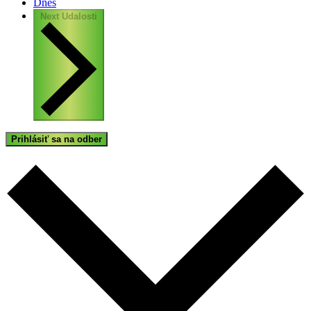
Dnes
Next
Udalosti
Prihlásiť sa na odber