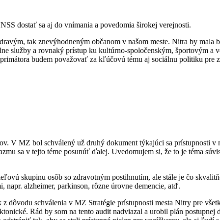
SS dostať sa aj do vnímania a povedomia širokej verejnosti.
ko zdravým, tak znevýhodneným občanom v našom meste. Nitra by mala
iálne služby a rovnaký prístup ku kultúrno-spoločenským, športovým a 
st primátora budem považovať za kľúčovú tému aj sociálnu politiku pr
edkov. V MZ bol schválený už druhý dokument týkajúci sa prístupnosti 
mu sa v tejto téme posunúť ďalej. Uvedomujem si, že to je téma súvisi
cieľovú skupinu osôb so zdravotným postihnutím, ale stále je čo skvalit
, napr. alzheimer, parkinson, rôzne úrovne demencie, atď.
k z dôvodu schválenia v MZ Stratégie prístupnosti mesta Nitry pre vše
itektonické. Rád by som na tento audit nadviazal a urobil plán postupn