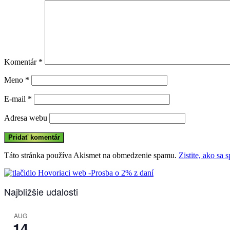
Komentár
*
Meno
*
E-mail
*
Adresa webu
Táto stránka používa Akismet na obmedzenie spamu.
Zistite, ako sa
Najbližšie udalosti
AUG
14