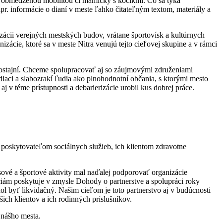
udí s obmedzenou mobilitou či mamičky s kočíkmi. Čo sa týka
napr. informácie o dianí v meste ľahko čitateľným textom, materiály a
zácii verejných mestských budov, vrátane športovísk a kultúrnych
ácie, ktoré sa v meste Nitra venujú tejto cieľovej skupine a v rámci
hostajní. Chceme spolupracovať aj so záujmovými združeniami
idiaci a slabozrakí ľudia ako plnohodnotní občania, s ktorými mesto
 v téme prístupnosti a debarierizácie urobil kus dobrej práce.
poskytovateľom sociálnych služieb, ich klientom zdravotne
vé a športové aktivity mal naďalej podporovať organizácie
ciám poskytuje v zmysle Dohody o partnerstve a spolupráci roky
byť likvidačný. Našim cieľom je toto partnerstvo aj v budúcnosti
ich klientov a ich rodinných príslušníkov.
 nášho mesta.