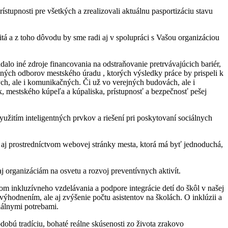
upnosti pre všetkých a zrealizovali aktuálnu pasportizáciu stavu
á a z toho dôvodu by sme radi aj v spolupráci s Vašou organizáciou
dalo iné zdroje financovania na odstraňovanie pretrvávajúcich bariér,
ných odborov mestského úradu , ktorých výsledky práce by prispeli k
ch, ale i komunikačných. Či už vo verejných budovách, ale i
ísk, mestského kúpeľa a kúpaliska, prístupnosť a bezpečnosť pešej
yužitím inteligentných prvkov a riešení pri poskytovaní sociálnych
 aj prostredníctvom webovej stránky mesta, ktorá má byť jednoduchá,
aj organizáciám na osvetu a rozvoj preventívnych aktivít.
 inkluzívneho vzdelávania a podpore integrácie detí do škôl v našej
výhodnením, ale aj zvýšenie počtu asistentov na školách. O inklúzii a
ciálnymi potrebami.
dobú tradíciu, bohaté reálne skúsenosti zo života zrakovo