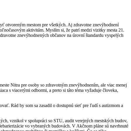
 byť otvoreným mestom pre všetkých. Aj zdravotne znevýhodnení
voľnočasovým aktivitám. Myslím si, že patrí medzi vizitky mesta 21.
e zdravotne znevýhodnených občanov na úrovní štandardu vyspelých
v meste Nitra pre osoby so zdravotným znevýhodnením, ale viac menej
aca s viacerými odbormi, a preto si táto téma vyžaduje človeka,
ňovať. Rád by som sa zasadil o dostupnú sieť pre ľudí s autizmom a
tkých, vznikol v spolupráci so STU, audit verejných mestských budov,
ej debarierizácie vo vybraných budovách. V Akčnom pláne sú navrhnuté