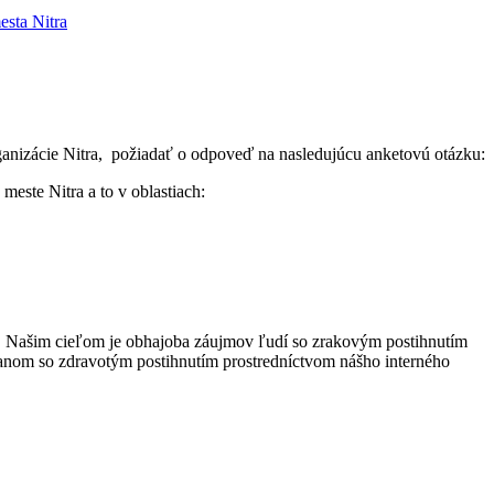
esta Nitra
ganizácie Nitra, požiadať o odpoveď na nasledujúcu anketovú otázku:
este Nitra a to v oblastiach:
om. Našim cieľom je obhajoba záujmov ľudí so zrakovým postihnutím
čanom so zdravotým postihnutím prostredníctvom nášho interného