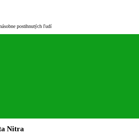
cnásobne postihnutých ľudí
ta Nitra