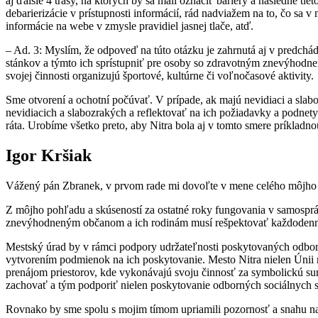
aj ďalšie 4 trasy, na ktorých by sa mali označiť bariéry a následne ti
debarierizácie v prístupnosti informácií, rád nadviažem na to, čo sa v
informácie na webe v zmysle pravidiel jasnej tlače, atď.
– Ad. 3: Myslím, že odpoveď na túto otázku je zahrnutá aj v predchá
stánkov a týmto ich sprístupniť pre osoby so zdravotným znevýhodnen
svojej činnosti organizujú športové, kultúrne či voľnočasové aktivity.
Sme otvorení a ochotní počúvať. V prípade, ak majú nevidiaci a sl
nevidiacich a slabozrakých a reflektovať na ich požiadavky a podnety.
ráta. Urobíme všetko preto, aby Nitra bola aj v tomto smere príkladno
Igor Kršiak
Vážený pán Zbranek, v prvom rade mi dovoľte v mene celého môjho
Z môjho pohľadu a skúseností za ostatné roky fungovania v samosprá
znevýhodneným občanom a ich rodinám musí rešpektovať každodenné
Mestský úrad by v rámci podpory udržateľnosti poskytovaných odborn
vytvorením podmienok na ich poskytovanie. Mesto Nitra nielen Únii 
prenájom priestorov, kde vykonávajú svoju činnosť za symbolickú su
zachovať a tým podporiť nielen poskytovanie odborných sociálnych slu
Rovnako by sme spolu s mojim tímom upriamili pozornosť a snahu na