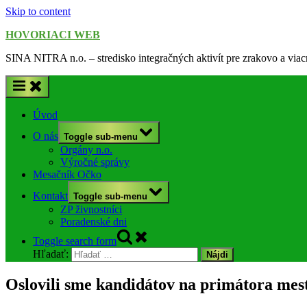
Skip to content
HOVORIACI WEB
SINA NITRA n.o. – stredisko integračných aktivít pre zrakovo a via
Úvod
O nás
Toggle sub-menu
Orgány n.o.
Výročné správy
Mesačník Očko
Kontakt
Toggle sub-menu
ZP živnostníci
Poradenské dni
Toggle search form
Hľadať:
Oslovili sme kandidátov na primátora mes