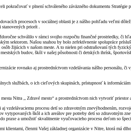
 pokračovať v plnení schváleného záväzného dokumentu Stratégie príst
acích procesoch v sociálnej oblasti je z nášho pohľadu veľmi dôležit
 stanovených priorít .
doročne schválilo v rámci svojho rozpočtu finančné prostriedky, či hľa
ským sektorom. Našou snahou by bolo zefektívnenie spolupráce prísluš
ôb žijúcich v našom meste. A to nielen pri odstraňovaní tých fyzický
k, mestských budov, škôl v našej pôsobnosti či detských ihrísk, športov
dernizácie rovnako aj prostredníctvom vzdelávania nášho personálu, či v
lnych službách, o ich cieľových skupinách, prístupnosť k informáciám
 mesta Nitra ,, Zdravé mesto“ a prostredníctvom nich vytvoriť priestor 
 aj vzdelávaciemu procesu detí so zdravotným znevýhodnením, rozvojom
rov vytypovaných škôl a ich areálov pre potreby detí so zdravotným zne
álne do praxe a umožniť skvalitnenie vyučovacieho procesu deťom so špe
i klientami, členmi Vašej základnej organizácie v Nitre, ktorá má dlho