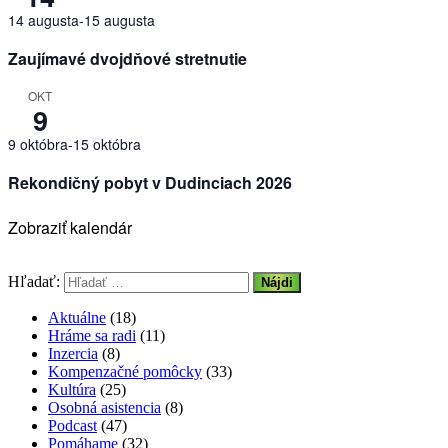
14 augusta
-
15 augusta
Zaujímavé dvojdňové stretnutie
OKT
9
9 októbra
-
15 októbra
Rekondičný pobyt v Dudinciach 2026
Zobraziť kalendár
Hľadať:
Aktuálne
(18)
Hráme sa radi
(11)
Inzercia
(8)
Kompenzačné pomôcky
(33)
Kultúra
(25)
Osobná asistencia
(8)
Podcast
(47)
Pomáhame
(32)