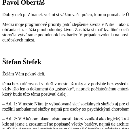
Pavol Obertáš
Dobrý deň p. Zbranek veľmi si vážim vašu prácu, ktorou pomáhate ÚN
Medzi moje programové priority patrí zlepšenie života v Nitre – a
občania si zaslúžia plnohodnotný život. Zaslúžia si mať kvalitné soc
storočia vytváranie podmienok bez bariér. V prípade zvolenia na po
európskych miest.
Štefan Štefek
Želám Vám pekný deň,
téma bezbariérovosti sa rieši v meste už roky a v podstate bez výsl
vždy išlo len o dokument do „zásuvky“, napriek počiatočnému entuziaz
ktorý bude túto tému posúvať ďalej.
– Ad. 1: V meste Nitra je vybudovaná sieť sociálnych služieb aj pre 
rozšíril ambulantné služby najmä pre osoby so psychickými chorobami
– Ad. 2: V Akčnom pláne prístupnosti, ktorý vznikol ako logický kro
kde sú jasne a zrozumiteľne popísané všetky bariéry, najmä tie arch