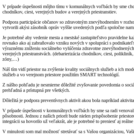
V prípade úspešnosti môjho tímu v komunálnych voľbách by sme chceli
chodníkov, ciest, verejných budov a verejných priestranstiev.
Podpora participácie občanov so zdravotným znevýhodnením v rozhodov
vytvorili akýsi zásobník opráv vyššie uvedených podľa spoločne nami
Je potrebné aby vedenie mesta a mestské zastupiteľstvo pravidelne kaž
rovnako ako aj zabraňovalo vzniku nových v spolupráci s podnikateľ
výraznému zníženiu sociálneho vylúčenia zdravotne znevýhodnených os
verejných priestranstvách. (debarierizácia chodníkov, ciest, polikliní
zóny,…)
Náš tím vidí priestor na zvýšenie kvality sociálnych služieb a ich mo
služieb a vo verejnom priestore použitím SMART technológií.
Z nášho pohľadu je nesmierne dôležité zvyšovanie povedomia o sociá
prehľadná a prístupná pre všetkých.
Dôležitá je podpora preventívnych aktivít akou bola napríklad aktivita
V prípade úspešnosti v komunálnych voľbách by sme sa radi venovali
pôsobnosti. Jednou z našich priorít bude nielen prispôsobenie priesto
integrácii sa hovorilo už veľakrát, ale je potrebné to preniesť aj re
V minulosti som mal možnosť stretávať sa s Vašou organizáciou, Vašim