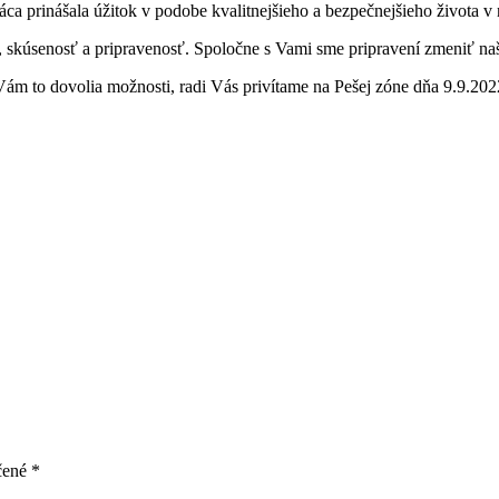
ca prinášala úžitok v podobe kvalitnejšieho a bezpečnejšieho života v
ť, skúsenosť a pripravenosť. Spoločne s Vami sme pripravení zmeniť na
ľ Vám to dovolia možnosti, radi Vás privítame na Pešej zóne dňa 9.9.20
čené
*