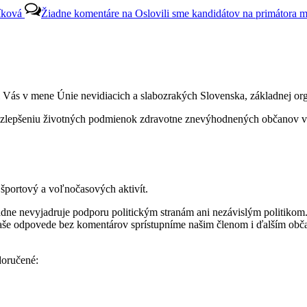
íková
Žiadne komentáre
na Oslovili sme kandidátov na primátora m
 Vás v mene Únie nevidiacich a slabozrakých Slovenska, základnej or
 zlepšeniu životných podmienok zdravotne znevýhodnených občanov v m
športový a voľnočasových aktivít.
ásadne nevyjadruje podporu politickým stranám ani nezávislým politik
 Vaše odpovede bez komentárov sprístupníme našim členom i ďalším ob
doručené: