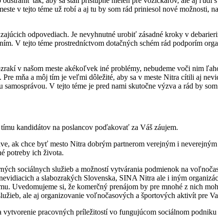
eto odstrániť tak, aby sa stali prístupné nielen pre vozíčkarov, ale aj ľ
 meste v tejto téme už robí a aj tu by som rád priniesol nové možnosti, 
dzajúcich odpovediach. Je nevyhnutné urobiť zásadné kroky v debarieri
ím. V tejto téme prostredníctvom dotačných schém rád podporím organiz
abozrakí v našom meste akékoľvek iné problémy, nebudeme voči nim ľa
 Pre mňa a môj tím je veľmi dôležité, aby sa v meste Nitra cítili aj nev
u samosprávou. V tejto téme je pred nami skutočne výzva a rád by som aj
 tímu kandidátov na poslancov poďakovať za Váš záujem.
ve, ak chce byť mesto Nitra dobrým partnerom verejným i neverejným 
 potreby ich života.
ých sociálnych služieb a možností vytvárania podmienok na voľnočaso
nevidiacich a slabozrakých Slovenska, SINA Nitra ale i iným organizá
mu. Uvedomujeme si, že komerčný prenájom by pre mnohé z nich mohol 
žieb, ale aj organizovanie voľnočasových a športových aktivít pre Vaš
 vytvorenie pracovných príležitostí vo fungujúcom sociálnom podniku