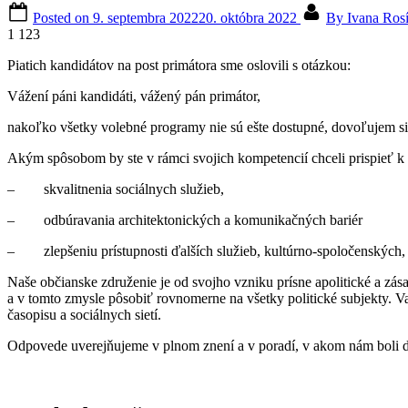
Posted on
9. septembra 2022
20. októbra 2022
By
Ivana Ros
1 123
Piatich kandidátov na post primátora sme oslovili s otázkou:
Vážení páni kandidáti, vážený pán primátor,
nakoľko všetky volebné programy nie sú ešte dostupné, dovoľujem si
Akým spôsobom by ste v rámci svojich kompetencií chceli prispieť k
– skvalitnenia sociálnych služieb,
– odbúravania architektonických a komunikačných bariér
– zlepšeniu prístupnosti ďalších služieb, kultúrno-spoločenských, 
Naše občianske združenie je od svojho vzniku prísne apolitické a z
a v tomto zmysle pôsobiť rovnomerne na všetky politické subjekty.
časopisu a sociálnych sietí.
Odpovede uverejňujeme v plnom znení a v poradí, v akom nám boli 