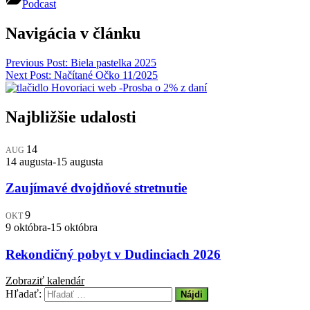
Podcast
Navigácia v článku
Previous Post:
Biela pastelka 2025
Next Post:
Načítané Očko 11/2025
Najbližšie udalosti
14
AUG
14 augusta
-
15 augusta
Zaujímavé dvojdňové stretnutie
9
OKT
9 októbra
-
15 októbra
Rekondičný pobyt v Dudinciach 2026
Zobraziť kalendár
Hľadať: