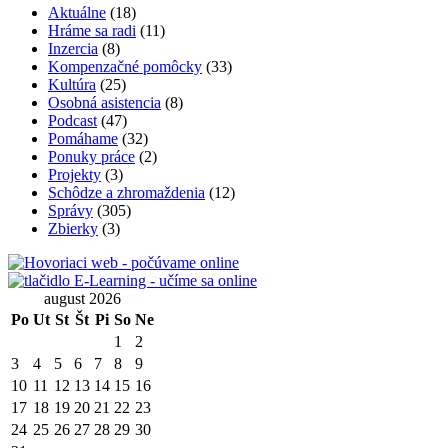
Aktuálne
(18)
Hráme sa radi
(11)
Inzercia
(8)
Kompenzačné pomôcky
(33)
Kultúra
(25)
Osobná asistencia
(8)
Podcast
(47)
Pomáhame
(32)
Ponuky práce
(2)
Projekty
(3)
Schôdze a zhromaždenia
(12)
Správy
(305)
Zbierky
(3)
august 2026
Po
Ut
St
Št
Pi
So
Ne
1
2
3
4
5
6
7
8
9
10
11
12
13
14
15
16
17
18
19
20
21
22
23
24
25
26
27
28
29
30