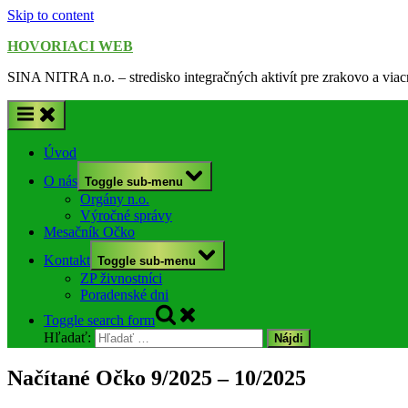
Skip to content
HOVORIACI WEB
SINA NITRA n.o. – stredisko integračných aktivít pre zrakovo a via
Úvod
O nás
Toggle sub-menu
Orgány n.o.
Výročné správy
Mesačník Očko
Kontakt
Toggle sub-menu
ZP živnostníci
Poradenské dni
Toggle search form
Hľadať:
Načítané Očko 9/2025 – 10/2025