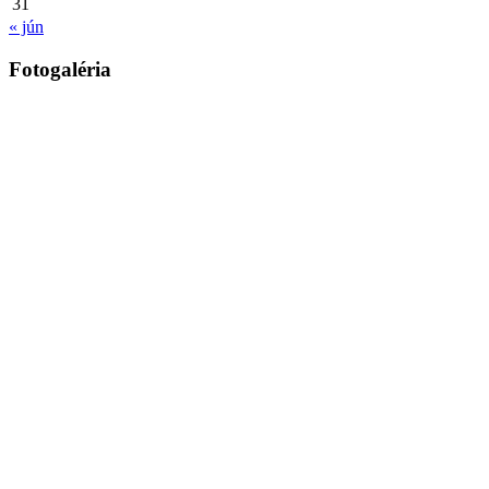
31
« jún
Fotogaléria