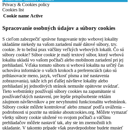
Privacy & Cookies policy
Cookies list
Cookie name
Active
Spracovanie osobných údajov a súbory cookies
S cieľom zabezpečiť správne fungovanie tejto webovej lokality
ukladáme niekedy na vašom zariadení malé dátové súbory, tzv.
cookie. Je to bežná prax väčšiny veľkých webových lokalít. Čo sú
súbory cookie? Súbor cookie je malý textový súbor, ktorý webová
lokalita ukladá vo vašom počítači alebo mobilnom zariadení pri jej
prehliadaní. Vďaka tomuto súboru si webová lokalita na určitý čas
uchováva informácie o vašich krokoch a preferenciách (ako sú
prihlasovacie meno, jazyk, veľkosť písma a iné nastavenia
zobrazovania), takže ich pri ďalšej návšteve lokality alebo
prehliadaní jej jednotlivých stránok nemusíte opätovne uvádzať.
Tieto webstránky používajú súbory cookies na zapamätanie si
používateľských nastavení, pre lepšie prispôsobenie reklám
záujmom návštevníkov a pre nevyhnutnú funkcionalitu webstránok.
Súbory cookie môžete kontrolovať alebo zmazať podľa uváženia –
podrobnosti si pozrite na stránke aboutcookies.org. Môžete vymazať
všetky súbory cookie uložené vo svojom počítači a väčšinu
prehliadačov môžete nastaviť tak, aby ste im znemožnili ich
ukladanie. V takomto prípade však pravdepodobne budete musieť