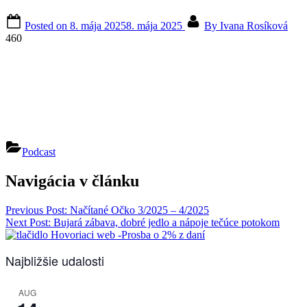
Posted on
8. mája 2025
8. mája 2025
By
Ivana Rosíková
460
Podcast
Navigácia v článku
Previous Post:
Načítané Očko 3/2025 – 4/2025
Next Post:
Bujará zábava, dobré jedlo a nápoje tečúce potokom
Najbližšie udalosti
AUG