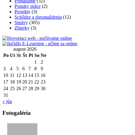
Pomáhame
(32)
Ponuky práce
(2)
Projekty
(3)
Schôdze a zhromaždenia
(12)
Správy
(305)
Zbierky
(3)
august 2026
Po
Ut
St
Št
Pi
So
Ne
1
2
3
4
5
6
7
8
9
10
11
12
13
14
15
16
17
18
19
20
21
22
23
24
25
26
27
28
29
30
31
« jún
Fotogaléria