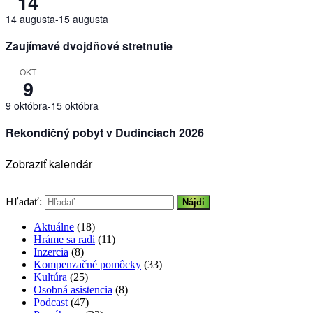
14
14 augusta
-
15 augusta
Zaujímavé dvojdňové stretnutie
OKT
9
9 októbra
-
15 októbra
Rekondičný pobyt v Dudinciach 2026
Zobraziť kalendár
Hľadať:
Aktuálne
(18)
Hráme sa radi
(11)
Inzercia
(8)
Kompenzačné pomôcky
(33)
Kultúra
(25)
Osobná asistencia
(8)
Podcast
(47)