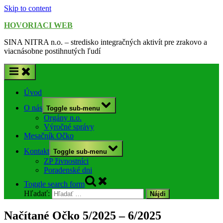
Skip to content
HOVORIACI WEB
SINA NITRA n.o. – stredisko integračných aktivít pre zrakovo a
viacnásobne postihnutých ľudí
Úvod
O nás
Toggle sub-menu
Orgány n.o.
Výročné správy
Mesačník Očko
Kontakt
Toggle sub-menu
ZP živnostníci
Poradenské dni
Toggle search form
Hľadať:
Načítané Očko 5/2025 – 6/2025