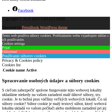
Facebook
Copyright © 2026 HOVORIACI WEB.
Powered by
PressBook WordPress theme
Tento web používa súbory cookies. Prehliadaním webu vyjadrujete súhlas s
ich používaním.
Cookies settings
Prijať
Odmietnuť
Používanie súborov cookies
Privacy & Cookies policy
Cookies list
Cookie name
Active
Spracovanie osobných údajov a súbory cookies
S cieľom zabezpečiť správne fungovanie tejto webovej lokality
ukladáme niekedy na vašom zariadení malé dátové súbory, tzv.
cookie. Je to bežná prax väčšiny veľkých webových lokalít. Čo sú
súbory cookie? Súbor cookie je malý textový súbor, ktorý webová
lokalita ukladá vo vašom počítači alebo mobilnom zariadení pri jej