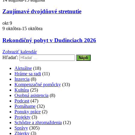
Zaujímavé dvojdňové stretnutie
okt
9
9 októbra
-
15 októbra
Rekondičný pobyt v Dudinciach 2026
Zobraziť kalendár
Hľadať:
Aktuálne
(18)
Hráme sa radi
(11)
Inzercia
(8)
Kompenzačné pomôcky
(33)
Kultúra
(25)
Osobná asistencia
(8)
Podcast
(47)
Pomáhame
(32)
Ponuky práce
(2)
Projekty
(3)
Schôdze a zhromaždenia
(12)
Správy
(305)
Zbierky
(3)