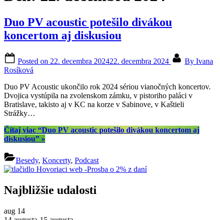
Duo PV acoustic potešilo divákou
koncertom aj diskusiou
Posted on
22. decembra 2024
22. decembra 2024
By
Ivana
Rosíková
Duo PV Acoustic ukončilo rok 2024 sériou vianočných koncertov.
Dvojica vystúpila na zvolenskom zámku, v pistoriho paláci v
Bratislave, takisto aj v KC na korze v Sabinove, v Kaštieli
Strážky…
Čítaj viac
“Duo PV acoustic potešilo divákou koncertom aj
diskusiou”
»
Besedy
,
Koncerty
,
Podcast
Najbližšie udalosti
aug
14
14 augusta
-
15 augusta