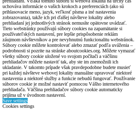
prehliadaní. Vďaka tomuto súboru si webová lokalita na určitý čas
uchováva informácie o vašich krokoch a preferenciách (ako sú
prihlasovacie meno, jazyk, veľkosť písma a iné nastavenia
zobrazovania), takže ich pri ďalšej návšteve lokality alebo
prehliadaní jej jednotlivých stránok nemusíte opätovne uvádzať.
Tieto webstránky používajú súbory cookies na zapamätanie si
používateľských nastavení, pre lepšie prispôsobenie reklám
záujmom návštevníkov a pre nevyhnutnú funkcionalitu webstránok.
Súbory cookie môžete kontrolovať alebo zmazať podľa uváženia –
podrobnosti si pozrite na stránke aboutcookies.org. Môžete vymazať
všetky súbory cookie uložené vo svojom počítači a väčšinu
prehliadačov môžete nastaviť tak, aby ste im znemožnili ich
ukladanie. V takomto prípade však pravdepodobne budete musieť
pri každej návšteve webovej lokality manuálne upravovať niektoré
nastavenia a niektoré služby a funkcie nebudú fungovať. Používanie
súborov cookie je možné nastaviť pomocou Vášho internetového
prehliadača. Väčšina prehliadačov súbory cookie automaticky
prijíma už v úvodnom nastavení.
Save settings
Cookies settings