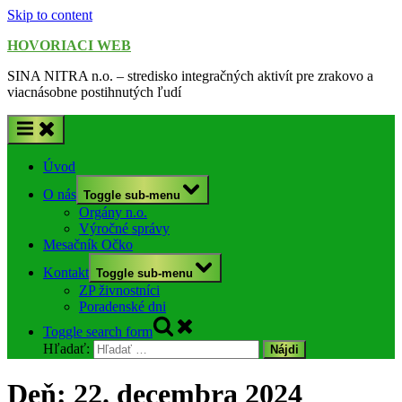
Skip to content
HOVORIACI WEB
SINA NITRA n.o. – stredisko integračných aktivít pre zrakovo a
viacnásobne postihnutých ľudí
Úvod
O nás
Toggle sub-menu
Orgány n.o.
Výročné správy
Mesačník Očko
Kontakt
Toggle sub-menu
ZP živnostníci
Poradenské dni
Toggle search form
Hľadať:
Deň:
22. decembra 2024