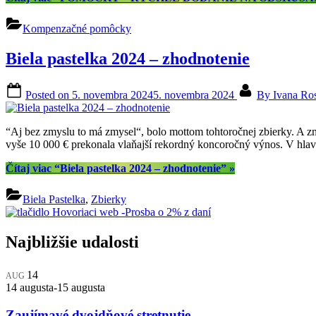
Kompenzačné pomôcky
Biela pastelka 2024 – zhodnotenie
Posted on
5. novembra 2024
5. novembra 2024
By
Ivana Ro
“Aj bez zmyslu to má zmysel“, bolo mottom tohtoročnej zbierky. A zmy
vyše 10 000 € prekonala vlaňajší rekordný koncoročný výnos. V hlavn
Čítaj viac
“Biela pastelka 2024 – zhodnotenie”
»
Biela Pastelka
,
Zbierky
Najbližšie udalosti
14
AUG
14 augusta
-
15 augusta
Zaujímavé dvojdňové stretnutie