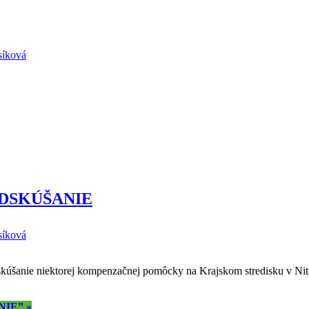
síková
DSKÚŠANIE
síková
dskúšanie niektorej kompenzačnej pomôcky na Krajskom stredisku v Ni
NIE”
»