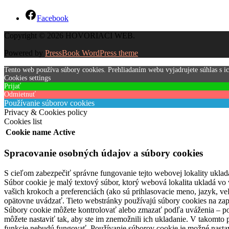
Facebook
Copyright © 2026 HOVORIACI WEB.
Powered by
PressBook WordPress theme
Tento web používa súbory cookies. Prehliadaním webu vyjadrujete súhlas s i
Cookies settings
Prijať
Odmietnuť
Používanie súborov cookies
Privacy & Cookies policy
Cookies list
Cookie name
Active
Spracovanie osobných údajov a súbory cookies
S cieľom zabezpečiť správne fungovanie tejto webovej lokality uklad
Súbor cookie je malý textový súbor, ktorý webová lokalita ukladá vo 
vašich krokoch a preferenciách (ako sú prihlasovacie meno, jazyk, veľ
opätovne uvádzať. Tieto webstránky používajú súbory cookies na zap
Súbory cookie môžete kontrolovať alebo zmazať podľa uváženia – pod
môžete nastaviť tak, aby ste im znemožnili ich ukladanie. V takomto
funkcie nebudú fungovať. Používanie súborov cookie je možné nasta