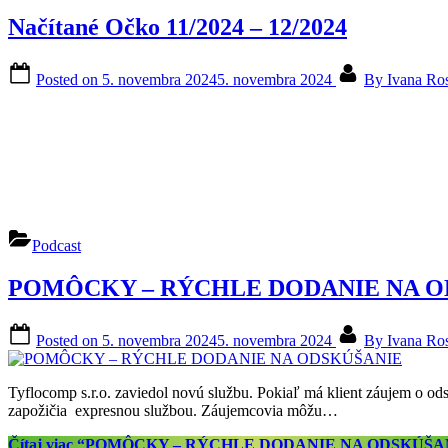
Načítané Očko 11/2024 – 12/2024
Posted on
5. novembra 2024
5. novembra 2024
By
Ivana Ro
Podcast
POMÔCKY – RÝCHLE DODANIE NA O
Posted on
5. novembra 2024
5. novembra 2024
By
Ivana Ro
Tyflocomp s.r.o. zaviedol novú službu. Pokiaľ má klient záujem o o
zapožičia expresnou službou. Záujemcovia môžu…
Čítaj viac
“POMÔCKY – RÝCHLE DODANIE NA ODSKÚŠA