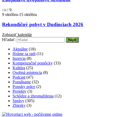
9
OKT
9 októbra
-
15 októbra
Rekondičný pobyt v Dudinciach 2026
Zobraziť kalendár
Hľadať:
Aktuálne
(18)
Hráme sa radi
(11)
Inzercia
(8)
Kompenzačné pomôcky
(33)
Kultúra
(25)
Osobná asistencia
(8)
Podcast
(47)
Pomáhame
(32)
Ponuky práce
(2)
Projekty
(3)
Schôdze a zhromaždenia
(12)
Správy
(305)
Zbierky
(3)