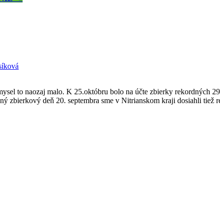
síková
sel to naozaj malo. K 25.októbru bolo na účte zbierky rekordných 296 
ý zbierkový deň 20. septembra sme v Nitrianskom kraji dosiahli tiež 