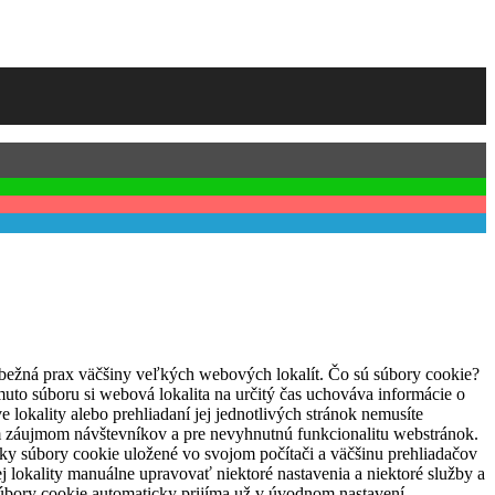
o bežná prax väčšiny veľkých webových lokalít. Čo sú súbory cookie?
muto súboru si webová lokalita na určitý čas uchováva informácie o
 lokality alebo prehliadaní jej jednotlivých stránok nemusíte
ám záujmom návštevníkov a pre nevyhnutnú funkcionalitu webstránok.
ky súbory cookie uložené vo svojom počítači a väčšinu prehliadačov
 lokality manuálne upravovať niektoré nastavenia a niektoré služby a
úbory cookie automaticky prijíma už v úvodnom nastavení.