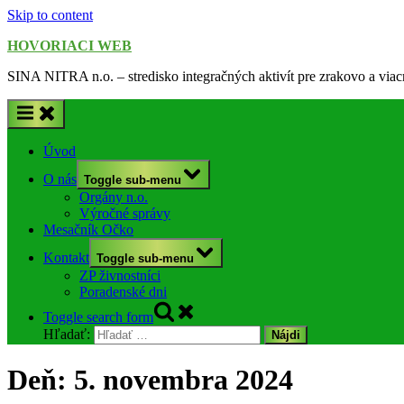
Skip to content
HOVORIACI WEB
SINA NITRA n.o. – stredisko integračných aktivít pre zrakovo a via
Úvod
O nás
Toggle sub-menu
Orgány n.o.
Výročné správy
Mesačník Očko
Kontakt
Toggle sub-menu
ZP živnostníci
Poradenské dni
Toggle search form
Hľadať:
Deň:
5. novembra 2024