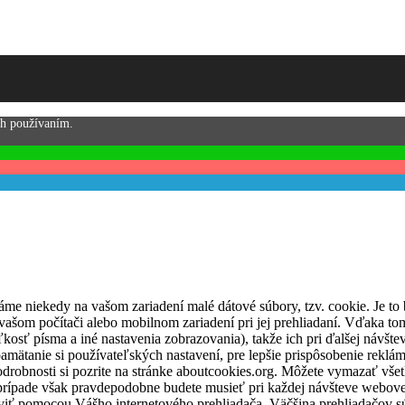
ch používaním.
áme niekedy na vašom zariadení malé dátové súbory, tzv. cookie. Je t
vašom počítači alebo mobilnom zariadení pri jej prehliadaní. Vďaka to
kosť písma a iné nastavenia zobrazovania), takže ich pri ďalšej návšteve
amätanie si používateľských nastavení, pre lepšie prispôsobenie rekl
robnosti si pozrite na stránke aboutcookies.org. Môžete vymazať všet
 prípade však pravdepodobne budete musieť pri každej návšteve webovej
viť pomocou Vášho internetového prehliadača. Väčšina prehliadačov s