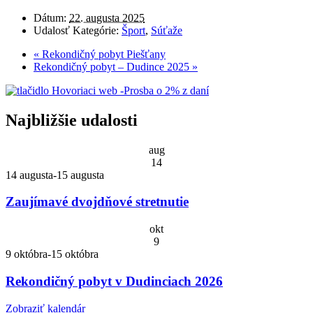
Dátum:
22. augusta 2025
Udalosť Kategórie:
Šport
,
Súťaže
«
Rekondičný pobyt Piešťany
Rekondičný pobyt – Dudince 2025
»
Najbližšie udalosti
aug
14
14 augusta
-
15 augusta
Zaujímavé dvojdňové stretnutie
okt
9
9 októbra
-
15 októbra
Rekondičný pobyt v Dudinciach 2026
Zobraziť kalendár