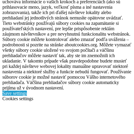
uchováva informácie o vašich krokoch a preferenciách (ako sú
prihlasovacie meno, jazyk, veľkosť písma a iné nastavenia
zobrazovania), takže ich pri ďalšej návšteve lokality alebo
prehliadaní jej jednotlivých stránok nemusíte opätovne uvádzať.
Tieto webstránky používajú súbory cookies na zapamätanie si
používateľských nastavení, pre lepšie prispôsobenie reklám
záujmom návštevníkov a pre nevyhnutnú funkcionalitu webstránok.
Súbory cookie môžete kontrolovať alebo zmazať podľa uváženia –
podrobnosti si pozrite na stránke aboutcookies.org. Môžete vymazať
všetky súbory cookie uložené vo svojom počítači a väčšinu
prehliadačov môžete nastaviť tak, aby ste im znemožnili ich
ukladanie. V takomto prípade však pravdepodobne budete musieť
pri každej návšteve webovej lokality manuálne upravovať niektoré
nastavenia a niektoré služby a funkcie nebudú fungovať. Používanie
súborov cookie je možné nastaviť pomocou Vášho internetového
prehliadača. Väčšina prehliadačov súbory cookie automaticky
prijíma už v úvodnom nastavení.
Save settings
Cookies settings