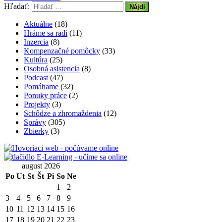
Hľadať:
Aktuálne
(18)
Hráme sa radi
(11)
Inzercia
(8)
Kompenzačné pomôcky
(33)
Kultúra
(25)
Osobná asistencia
(8)
Podcast
(47)
Pomáhame
(32)
Ponuky práce
(2)
Projekty
(3)
Schôdze a zhromaždenia
(12)
Správy
(305)
Zbierky
(3)
august 2026
Po
Ut
St
Št
Pi
So
Ne
1
2
3
4
5
6
7
8
9
10
11
12
13
14
15
16
17
18
19
20
21
22
23