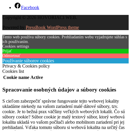
Facebook
Copyright © 2026 HOVORIACI WEB.
Powered by
PressBook WordPress theme
Tento web používa súbory cookies. Prehliadaním webu vyjadrujete súhlas s
ich používaním.
Cookies settings
Prijať
Odmietnuť
Používanie súborov cookies
Privacy & Cookies policy
Cookies list
Cookie name
Active
Spracovanie osobných údajov a súbory cookies
S cieľom zabezpečiť správne fungovanie tejto webovej lokality
ukladáme niekedy na vašom zariadení malé dátové súbory, tzv.
cookie. Je to bežná prax väčšiny veľkých webových lokalít. Čo sú
súbory cookie? Súbor cookie je malý textový súbor, ktorý webová
lokalita ukladá vo vašom počítači alebo mobilnom zariadení pri jej
prehliadaní. Vďaka tomuto súboru si webová lokalita na určitý čas