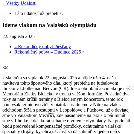
« Všetky Udalosti
Táto udalosť už prebehla.
Ideme vlakom na Valašskú olympiádu
22. augusta 2025
«
Rekondičný pobyt Piešťany
Rekondičný pobyt – Dudince 2025
»
365
Uskutoční sa v piatok 22. augusta 2025 a pôjde už o 4. našu
návštevu tohto športového dňa, ktorý prebieha na futbalovom
ihrisku v Lhotke nad Bečvou (ČR). Ide o obdobnú akciu ako je náš
Memoriálu Zlatky Bielickej v trocha väčšom formáte. Posledné dva
roky sa nám krížili termíny s Bieločiernym koncertom, tento rok
nám však termínovo žičí, v piatok nasadneme v Nitre na vlak s
odchodom 5:51 s prestupmi v Leopoldove a Púchove, už o deviatej
sme vo Valašskom Meziříčí, kde nasadneme na taxi a o pár minút
sme v Lhotke, kde akurát stíhame otvorenie olympiády. Na podujatí
budú predvedené kompenzačné pomôcky, ochutnáme valašské
špeciality (frgály, kyselica). Účasť sa dá stihnúť za jeden deň s