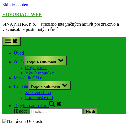
Skip to content
HOVORIACI WEB
SINA NITRA n.o. – stredisko integračných aktivít pre zrakovo a
viacnásobne postihnutých ľudí
Úvod
O nás
Toggle sub-menu
Orgány n.o.
Výročné správy
Mesačník Očko
Kontakt
Toggle sub-menu
ZP živnostníci
Poradenské dni
Toggle search form
Hľadať: