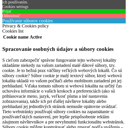
ich používaním.
Cookies settings
Prijať
Odmietnuť
Používanie súborov cookies
Privacy & Cookies policy
Cookies list
Cookie name
Active
Spracovanie osobných údajov a súbory cookies
S cieľom zabezpečiť správne fungovanie tejto webovej lokality
ukladáme niekedy na vašom zariadení malé dátové súbory, tzv.
cookie. Je to bežná prax väčšiny veľkých webových lokalít. Čo sú
súbory cookie? Súbor cookie je malý textový súbor, ktorý webová
lokalita ukladá vo vašom počítači alebo mobilnom zariadení pri jej
prehliadaní. Vďaka tomuto súboru si webová lokalita na určitý čas
uchováva informácie o vašich krokoch a preferenciách (ako sú
prihlasovacie meno, jazyk, veľkosť písma a iné nastavenia
zobrazovania), takže ich pri ďalšej návšteve lokality alebo
prehliadaní jej jednotlivých stránok nemusíte opätovne uvádzať.
Tieto webstránky používajú súbory cookies na zapamätanie si
používateľských nastavení, pre lepšie prispôsobenie reklám
záujmom návštevníkov a pre nevyhnutnú funkcionalitu webstránok.
Súbory cookie môžete kontrolovať alebo zmazať podľa uváženia –