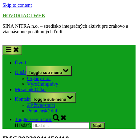
Skip to content
HOVORIACI WEB
SINA NITRA n.o. – stredisko integračných aktivít pre zrakovo a
viacnásobne postihnutých ľudí
Úvod
O nás
Toggle sub-menu
Orgány n.o.
Výročné správy
Mesačník Očko
Kontakt
Toggle sub-menu
ZP živnostníci
Poradenské dni
Toggle search form
Hľadať: