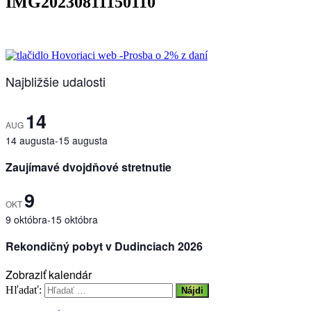
IMG20230811150110
Najbližšie udalosti
14
AUG
14 augusta
-
15 augusta
Zaujímavé dvojdňové stretnutie
9
OKT
9 októbra
-
15 októbra
Rekondičný pobyt v Dudinciach 2026
Zobraziť kalendár
Hľadať: