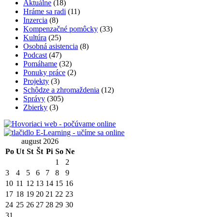
Aktuálne
(18)
Hráme sa radi
(11)
Inzercia
(8)
Kompenzačné pomôcky
(33)
Kultúra
(25)
Osobná asistencia
(8)
Podcast
(47)
Pomáhame
(32)
Ponuky práce
(2)
Projekty
(3)
Schôdze a zhromaždenia
(12)
Správy
(305)
Zbierky
(3)
august 2026
Po
Ut
St
Št
Pi
So
Ne
1
2
3
4
5
6
7
8
9
10
11
12
13
14
15
16
17
18
19
20
21
22
23
24
25
26
27
28
29
30
31